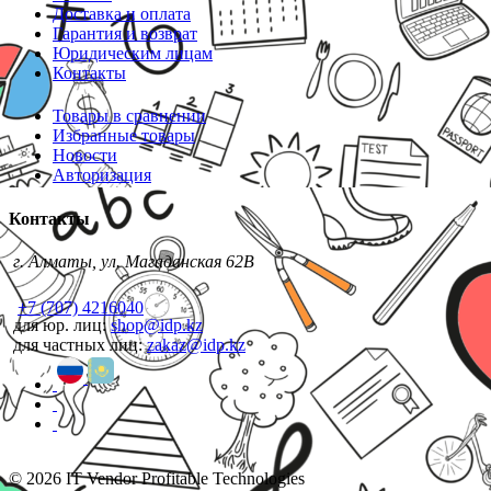
Доставка и оплата
Гарантия и возврат
Юридическим лицам
Контакты
Товары в сравнении
Избранные товары
Новости
Авторизация
Контакты
г. Алматы, ул. Магаданская 62В
+7 (707) 4216040
для юр. лиц:
shop@idp.kz
для частных лиц:
zakaz@idp.kz
© 2026 IT Vendor Profitable Technologies