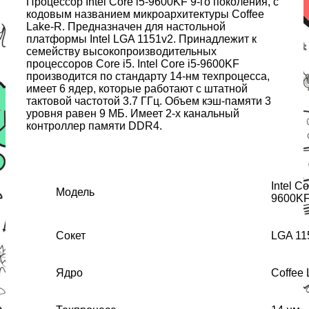
Процессор Intel Core i5-9600KF 9-го поколения, с
кодовым названием микроархитектуры Coffee
Lake-R. Предназначен для настольной
платформы Intel LGA 1151v2. Принадлежит к
семейству высокопроизводительных
процессоров Core i5. Intel Core i5-9600KF
производится по стандарту 14-нм техпроцесса,
имеет 6 ядер, которые работают с штатной
тактовой частотой 3.7 ГГц. Объем кэш-памяти 3
уровня равен 9 МБ. Имеет 2-х канальный
контроллер памяти DDR4.
Intel Co
Модель
9600K
Сокет
LGA 11
Ядро
Coffee 