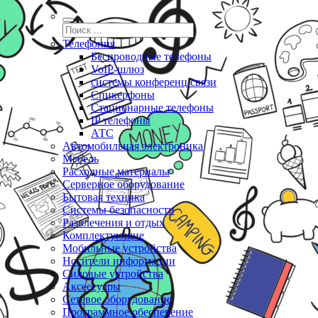
Телефония
Беспроводные телефоны
VoIP-шлюз
системы конференц связи
Спикерфоны
Стационарные телефоны
IP телефоны
АТС
Автомобильная электроника
Мебель
Расходные материалы
Серверное оборудование
Бытовая техника
Системы безопасности
Развлечения и отдых
Комплектующие
Мобильные устройства
Носители информации
Силовые устройства
Аксессуары
Сетевое оборудование
Программное обеспечение