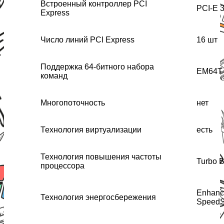
Встроенный контроллер PCI
PCI-E 3
Express
Число линий PCI Express
16 шт
Поддержка 64-битного набора
EM64T
команд
Многопоточность
нет
Технология виртуализации
есть
Технология повышения частоты
Turbo B
процессора
Enhance
Технология энергосбережения
SpeedS