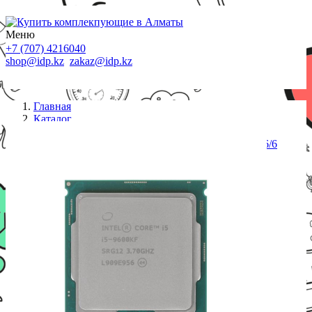
Меню
+7 (707) 4216040
shop@idp.kz
zakaz@idp.kz
Главная
Каталог
Процессоры S-1151
CPU Intel Core i5 9600KF 3,7GHz (4,6GHz) 9Mb 6/6
Core Coffe Lake Tray 95W FCLGA1151