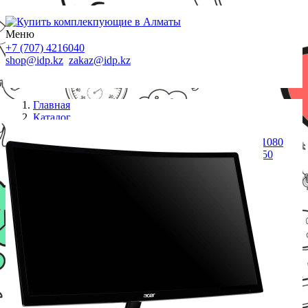
Меню
+7 (707) 4216040
shop@idp.kz
zakaz@idp.kz
Главная
Каталог
Мониторы
Монитор Acer/Nitro EI242QRP/23,6 **/VA/1920x1080
Pix/2*HDMI(1.4)/HDMI(2.0)/DP/Audio Out/1 мс/250
ANSI люм/3000:1