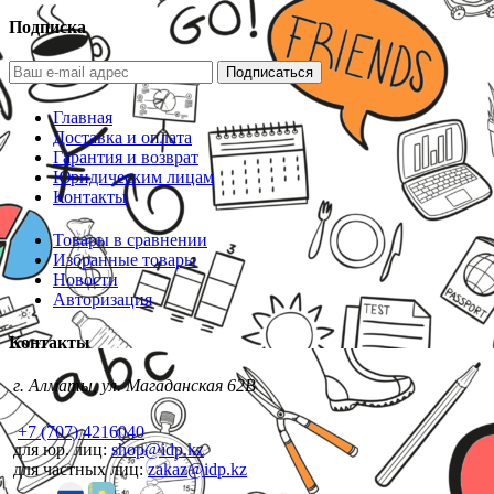
Подписка
Подписаться
Главная
Доставка и оплата
Гарантия и возврат
Юридическим лицам
Контакты
Товары в сравнении
Избранные товары
Новости
Авторизация
Контакты
г. Алматы, ул. Магаданская 62В
+7 (707) 4216040
для юр. лиц:
shop@idp.kz
для частных лиц:
zakaz@idp.kz