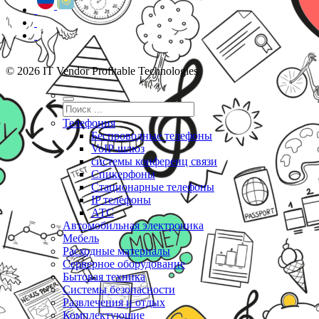
© 2026 IT Vendor Profitable Technologies
Телефония
Беспроводные телефоны
VoIP-шлюз
системы конференц связи
Спикерфоны
Стационарные телефоны
IP телефоны
АТС
Автомобильная электроника
Мебель
Расходные материалы
Серверное оборудование
Бытовая техника
Системы безопасности
Развлечения и отдых
Комплектующие