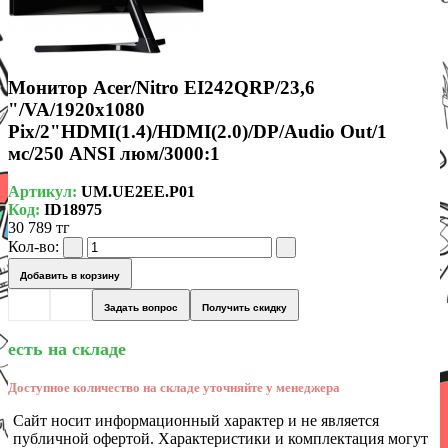
Монитор Acer/Nitro EI242QRP/23,6
"/VA/1920x1080
Pix/2"HDMI(1.4)/HDMI(2.0)/DP/Audio Out/1
мс/250 ANSI люм/3000:1
Артикул:
UM.UE2EE.P01
Код:
ID18975
30 789 тг
Кол-во:
Добавить в корзину
Задать вопрос
Получить скидку
есть на складе
Доступное количество на складе уточняйте у менеджера
Сайт носит информационный характер и не является
публичной офертой. Характеристики и комплектация могут