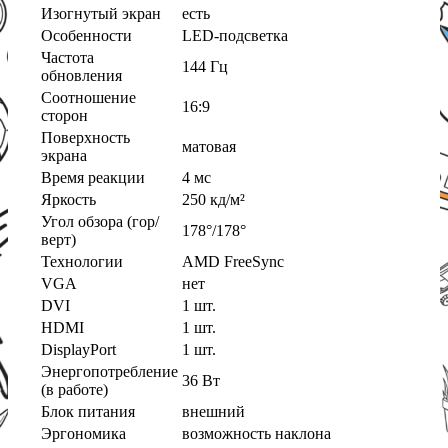
Изогнутый экран
есть
Особенности
LED-подсветка
Частота
144 Гц
обновления
Соотношение
16:9
сторон
Поверхность
матовая
экрана
Время реакции
4 мс
Яркость
250 кд/м²
Угол обзора (гор/
178°/178°
верт)
Технологии
AMD FreeSync
VGA
нет
DVI
1 шт.
HDMI
1 шт.
DisplayPort
1 шт.
Энергопотребление
36 Вт
(в работе)
Блок питания
внешний
Эргономика
возможность наклона