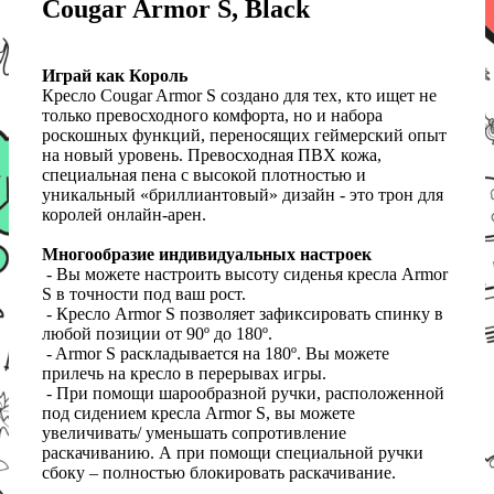
Cougar Armor S, Black
Играй как Король
Кресло Cougar Armor S создано для тех, кто ищет не
только превосходного комфорта, но и набора
роскошных функций, переносящих геймерский опыт
на новый уровень. Превосходная ПВХ кожа,
специальная пена с высокой плотностью и
уникальный «бриллиантовый» дизайн - это трон для
королей онлайн-арен.
Многообразие индивидуальных настроек
- Вы можете настроить высоту сиденья кресла Armor
S в точности под ваш рост.
- Кресло Armor S позволяет зафиксировать спинку в
любой позиции от 90º до 180º.
- Armor S раскладывается на 180º. Вы можете
прилечь на кресло в перерывах игры.
- При помощи шарообразной ручки, расположенной
под сидением кресла Armor S, вы можете
увеличивать/ уменьшать сопротивление
раскачиванию. А при помощи специальной ручки
сбоку – полностью блокировать раскачивание.