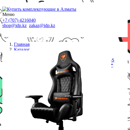
Меню
+7 (707) 4216040
shop@idp.kz
zakaz@idp.kz
Главная
Каталог
Кресла
Игровое компьютерное кресло, Cougar, ARMOR-S
Black, Искусственная кожа PU AIR, (Ш)50*(Г)55*
(В)128 (136) см, Чёрный