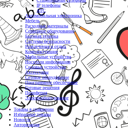
Стационарные телефоны
IP телефоны
АТС
Автомобильная электроника
Мебель
Расходные материалы
Серверное оборудование
Бытовая техника
Системы безопасности
Развлечения и отдых
Комплектующие
Мобильные устройства
Носители информации
Силовые устройства
Аксессуары
Сетевое оборудование
Программное обеспечение
Готовые решения
Периферия
Электрооборудование
Товары в сравнении
Избранные товары
Новости
Авторизация