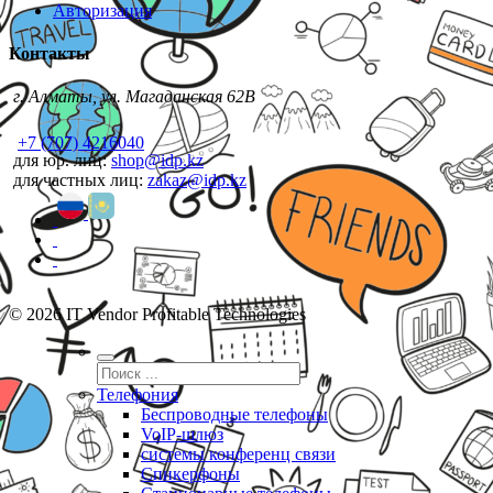
Авторизация
Контакты
г. Алматы, ул. Магаданская 62В
+7 (707) 4216040
для юр. лиц:
shop@idp.kz
для частных лиц:
zakaz@idp.kz
© 2026 IT Vendor Profitable Technologies
Телефония
Беспроводные телефоны
VoIP-шлюз
системы конференц связи
Спикерфоны