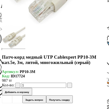
Патч-корд медный UTP Cablexpert PP10-3M
кат.5e, 3м, литой, многожильный (серый)
Артикул:
PP10-3M
Код:
ID17724
987 тг
Кол-во:
Добавить в корзину
Задать вопрос
Получить скидку