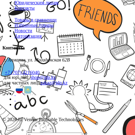
Юридическим лицам
Контакты
Товары в сравнении
Избранные товары
Новости
Авторизация
Контакты
г. Алматы, ул. Магаданская 62В
+7 (707) 4216040
для юр. лиц:
shop@idp.kz
для частных лиц:
zakaz@idp.kz
© 2026 IT Vendor Profitable Technologies