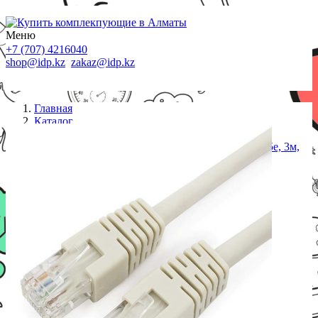
Меню
+7 (707) 4216040
shop@idp.kz
zakaz@idp.kz
Главная
Каталог
Патч-корды
Патч-корд медный UTP Cablexpert PP10-3M кат.5e, 3м,
литой, многожильный (серый)