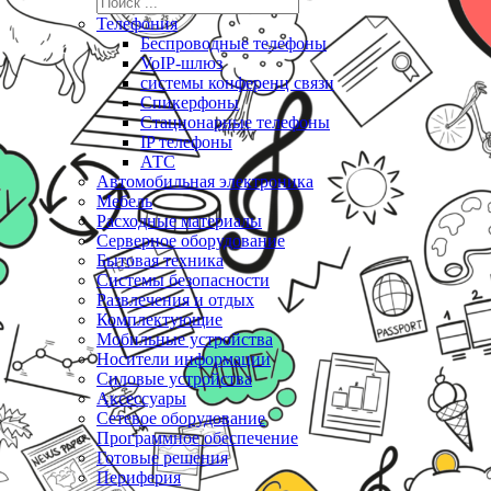
Телефония
Беспроводные телефоны
VoIP-шлюз
системы конференц связи
Спикерфоны
Стационарные телефоны
IP телефоны
АТС
Автомобильная электроника
Мебель
Расходные материалы
Серверное оборудование
Бытовая техника
Системы безопасности
Развлечения и отдых
Комплектующие
Мобильные устройства
Носители информации
Силовые устройства
Аксессуары
Сетевое оборудование
Программное обеспечение
Готовые решения
Периферия