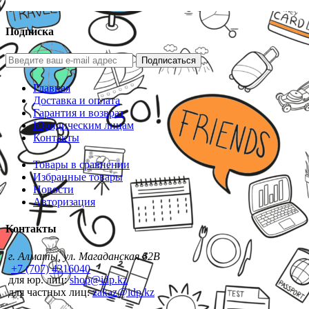
Подписка
Подписаться
Главная
Доставка и оплата
Гарантия и возврат
Юридическим лицам
Контакты
Товары в сравнении
Избранные товары
Новости
Авторизация
Контакты
г. Алматы, ул. Магаданская 62В
+7 (707) 4216040
для юр. лиц:
shop@idp.kz
для частных лиц:
zakaz@idp.kz