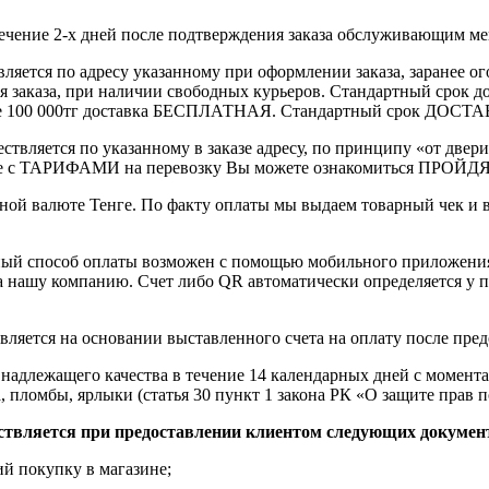
течение 2-х дней после подтверждения заказа обслуживающим м
вляется по адресу указанному при оформлении заказа, заранее ог
ления заказа, при наличии свободных курьеров. Стандартный сро
выше 100 000тг доставка БЕСПЛАТНАЯ. Стандартный срок ДОСТАВ
ствляется по указанному в заказе адресу, по принципу «от двери
 с ТАРИФАМИ на перевозку Вы можете ознакомиться ПРОЙДЯ ПО
ной валюте Тенге. По факту оплаты мы выдаем товарный чек и 
ный способ оплаты возможен с помощью мобильного приложени
на нашу компанию. Счет либо QR автоматически определяется у п
вляется на основании выставленного счета на оплату после пре
надлежащего качества в течение 14 календарных дней с момента
, пломбы, ярлыки (статья 30 пункт 1 закона РК «О защите прав п
ствляется при предоставлении клиентом следующих докумен
й покупку в магазине;