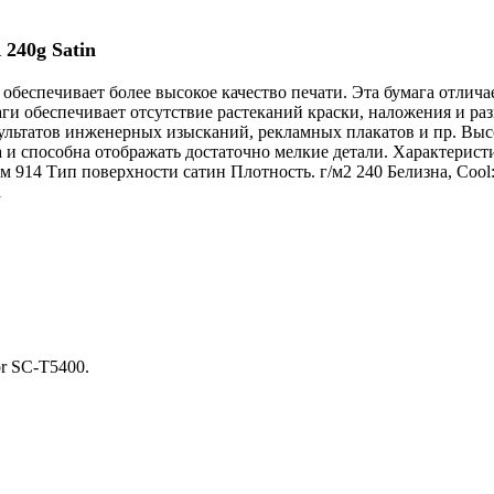
40g Satin
 обеспечивает более высокое качество печати. Эта бумага отли
ги обеспечивает отсутствие растеканий краски, наложения и ра
ультатов инженерных изысканий, рекламных плакатов и пр. Выс
а и способна отображать достаточно мелкие детали. Характерис
914 Тип поверхности сатин Плотность. г/м2 240 Белизна, Cool: L
а
r SC-T5400.