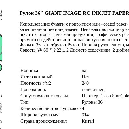
Рулон 36" GIANT IMAGE RC INKJET PAPER 2
Использование бумаги с покрытием или «coated paper»
качественной цветопередачей. Высокая плотность бума
печати картографической продукции, графических рез
прямого воздействия источников искусственного свет
Формат 36" Лист/рулон Рулон Ширина рулона/листа, мм 
Яркость (@ 60 °) ? 22 ± 2 Диаметр сердечника: 2 дюйм
Новинка
да
Интерактивный
Нет
Плотность г/м2
240
Поверхность
полуглянец
Сопутствующие товары
Плоттер Epson SureColo
Тип
Рулоны 36"
Количество листов в упаковке
4
Ширина рулона мм.
914
Страна происхождения
Китай