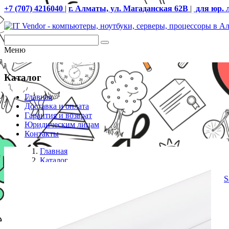
+7 (707) 4216040
|
г. Алматы, ул. Магаданская 62В
|
для юр. 
Меню
Каталог
Главная
Доставка и оплата
Гарантия и возврат
Юридическим лицам
Контакты
Главная
Каталог
Бумага
Рулон 36* GIANT IMAGE RC INKJET PAPER 240g Sa