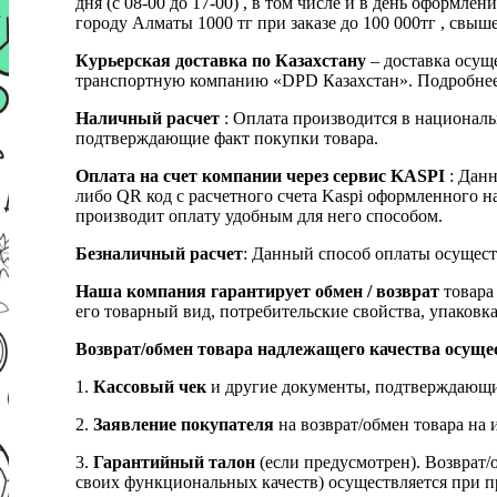
дня (с 08-00 до 17-00) , в том числе и в день оформ
городу Алматы 1000 тг при заказе до 100 000тг , с
Курьерская доставка по Казахстану
– доставка осуще
транспортную компанию «DPD Казахстан». Подробнее
Наличный расчет
: Оплата производится в националь
подтверждающие факт покупки товара.
Оплата на счет компании через сервис KASPI
: Дан
либо QR код с расчетного счета Kaspi оформленного 
производит оплату удобным для него способом.
Безналичный расчет
: Данный способ оплаты осущест
Наша компания гарантирует обмен / возврат
товара 
его товарный вид, потребительские свойства, упаковка
Возврат/обмен товара надлежащего качества осуще
1.
Кассовый чек
и другие документы, подтверждающи
2.
Заявление покупателя
на возврат/обмен товара на 
3.
Гарантийный талон
(если предусмотрен). Возврат/
своих функциональных качеств) осуществляется при п