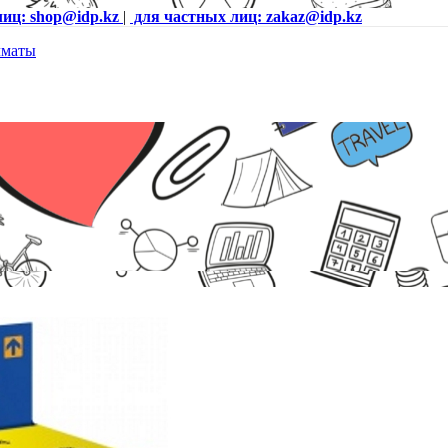
лиц: shop@idp.kz
|
для частных лиц: zakaz@idp.kz
/210/222/300/312/350/355/362/366/456/550/555/566