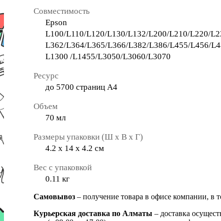
Совместимость
Epson
L100/L110/L120/L130/L132/L200/L210/L220/L2
L362/L364/L365/L366/L382/L386/L455/L456/L4
L1300 /L1455/L3050/L3060/L3070
Ресурс
до 5700 страниц А4
Объем
70 мл
Размеры упаковки (Ш х В х Г)
4.2 х 14 х 4.2 см
Вес c упаковкой
0.11 кг
Самовывоз
– получение товара в офисе компании, в 
Курьерская доставка по Алматы
– доставка осущест