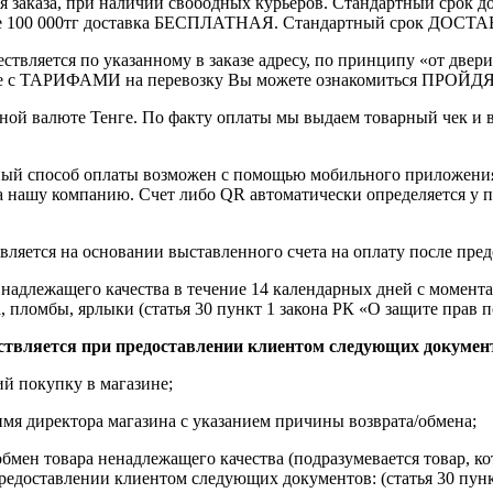
ления заказа, при наличии свободных курьеров. Стандартный сро
выше 100 000тг доставка БЕСПЛАТНАЯ. Стандартный срок ДОСТАВ
ствляется по указанному в заказе адресу, по принципу «от двери
 с ТАРИФАМИ на перевозку Вы можете ознакомиться ПРОЙДЯ ПО
ной валюте Тенге. По факту оплаты мы выдаем товарный чек и 
ный способ оплаты возможен с помощью мобильного приложени
на нашу компанию. Счет либо QR автоматически определяется у п
вляется на основании выставленного счета на оплату после пре
надлежащего качества в течение 14 календарных дней с момента
, пломбы, ярлыки (статья 30 пункт 1 закона РК «О защите прав п
ствляется при предоставлении клиентом следующих докумен
й покупку в магазине;
имя директора магазина с указанием причины возврата/обмена;
обмен товара ненадлежащего качества (подразумевается товар, 
редоставлении клиентом следующих документов: (статья 30 пунк