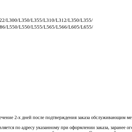
22/L300/L350/L355/L310/L312/L350/L355/
86/L550/L550/L555/L565/L566/L605/L655/
течение 2-х дней после подтверждения заказа обслуживающим м
вляется по адресу указанному при оформлении заказа, заранее ог