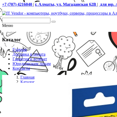
+7 (707) 4216040
|
г. Алматы, ул. Магаданская 62В
|
для юр. 
Меню
Каталог
Главная
Доставка и оплата
Гарантия и возврат
Юридическим лицам
Контакты
Главная
Каталог
Картриджи Epson
Чернила Epson C13T66444A L100/110/120/1300/132/200