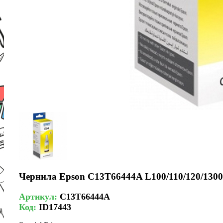
Чернила Epson C13T66444A L100/110/120/1300/1
Артикул:
C13T66444A
Код:
ID17443