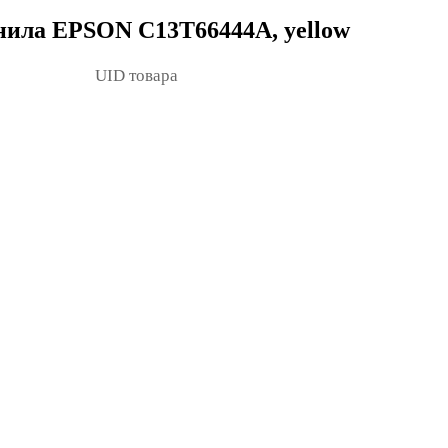
нила EPSON C13T66444A, yellow
UID товара