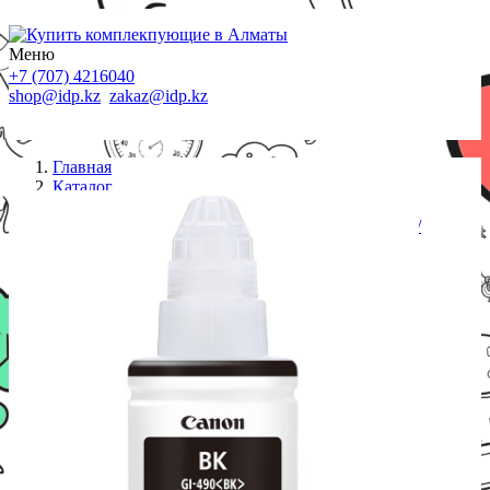
Меню
+7 (707) 4216040
shop@idp.kz
zakaz@idp.kz
Главная
Каталог
Картриджи Canon
Чернила Canon/INK GI-490 BK/Струйный/№490/
черный/135 мл