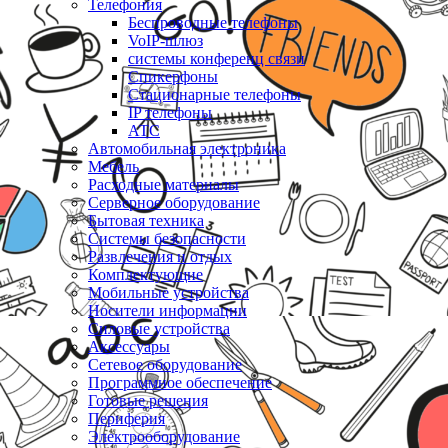
Телефония
Беспроводные телефоны
VoIP-шлюз
системы конференц связи
Спикерфоны
Стационарные телефоны
IP телефоны
АТС
Автомобильная электроника
Мебель
Расходные материалы
Серверное оборудование
Бытовая техника
Системы безопасности
Развлечения и отдых
Комплектующие
Мобильные устройства
Носители информации
Силовые устройства
Аксессуары
Сетевое оборудование
Программное обеспечение
Готовые решения
Периферия
Электрооборудование