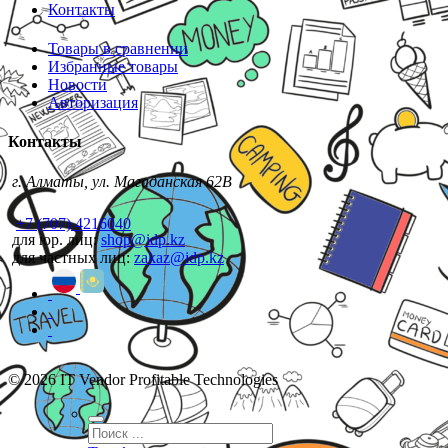
Контакты
Товары в сравнении
Избранные товары
Новости
Авторизация
Контакты
г. Алматы, ул. Магаданская 62В
+7 (707) 4216040
для юр. лиц:
shop@idp.kz
для частных лиц:
zakaz@idp.kz
© 2026 IT Vendor Profitable Technologies