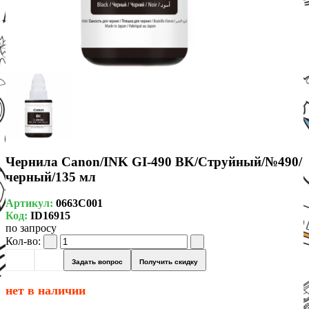
Чернила Canon/INK GI-490 BK/Струйный/№490/
черный/135 мл
Артикул:
0663C001
Код:
ID16915
по запросу
Кол-во:
Задать вопрос
Получить скидку
нет в наличии