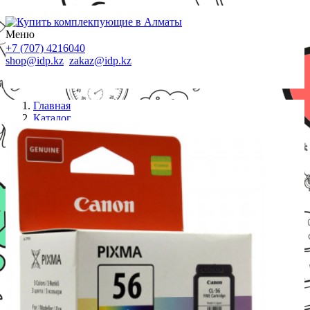
Меню
+7 (707) 4216040
shop@idp.kz
zakaz@idp.kz
Главная
Каталог
Картриджи Canon
Картридж Canon/CL-56/Струйный/цветной