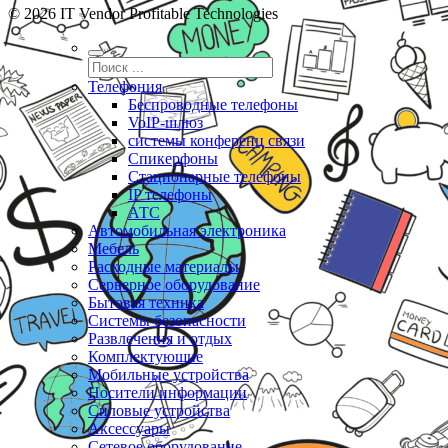
© 2026 IT Vendor Profitable Technologies
Телефония
Беспроводные телефоны
VoIP-шлюз
системы конференц связи
Спикерфоны
Стационарные телефоны
IP телефоны
АТС
Автомобильная электроника
Мебель
Расходные материалы
Серверное оборудование
Бытовая техника
Системы безопасности
Развлечения и отдых
Комплектующие
Мобильные устройства
Носители информации
Силовые устройства
Аксессуары
Сетевое оборудование