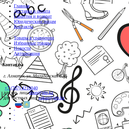
Главная
Доставка и оплата
Гарантия и возврат
Юридическим лицам
Контакты
Товары в сравнении
Избранные товары
Новости
Авторизация
Контакты
г. Алматы, ул. Магаданская 62В
+7 (707) 4216040
для юр. лиц:
shop@idp.kz
для частных лиц:
zakaz@idp.kz