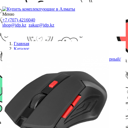
Меню
+7 (707) 4216040
shop@idp.kz
zakaz@idp.kz
Главная
Каталог
Беспроводные мыши
Мышь беспроводная Defender Accura MM-275 черный/
красный,6 кнопок,800-1600 dpi, НОВИНКА!