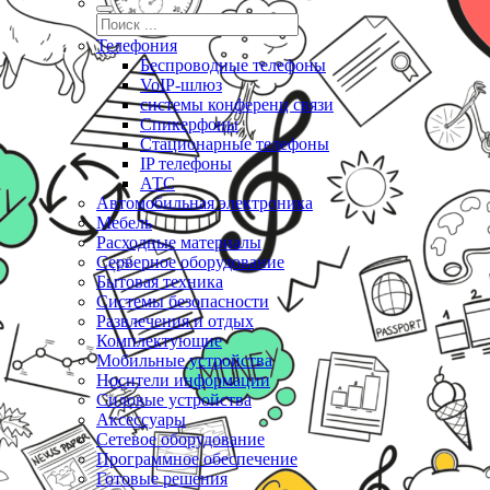
Телефония
Беспроводные телефоны
VoIP-шлюз
системы конференц связи
Спикерфоны
Стационарные телефоны
IP телефоны
АТС
Автомобильная электроника
Мебель
Расходные материалы
Серверное оборудование
Бытовая техника
Системы безопасности
Развлечения и отдых
Комплектующие
Мобильные устройства
Носители информации
Силовые устройства
Аксессуары
Сетевое оборудование
Программное обеспечение
Готовые решения