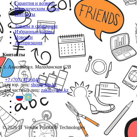
Гарантия и возврат
Юридическим лицам
Контакты
Товары в сравнении
Избранные товары
Новости
Авторизация
Контакты
г. Алматы, ул. Магаданская 62В
+7 (707) 4216040
для юр. лиц:
shop@idp.kz
для частных лиц:
zakaz@idp.kz
© 2026 IT Vendor Profitable Technologies