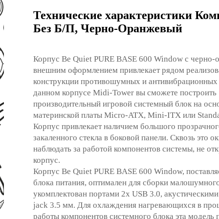
Технические характеристики Компь
Без Б/П, Черно-Оранжевый
Корпус Be Quiet PURE BASE 600 Window с черно
внешним оформлением привлекает рядом реализов
конструкции противошумных и антивибрационных
данном корпусе Midi-Tower вы сможете построить
производительный игровой системный блок на осн
материнской платы Micro-ATX, Mini-ITX или Stand
Корпус привлекает наличием большого прозрачног
закаленного стекла в боковой панели. Сквозь это о
наблюдать за работой компонентов системы, не от
корпус.
Корпус Be Quiet PURE BASE 600 Window, поставля
блока питания, оптимален для сборки малошумног
укомплектован портами 2x USB 3.0, акустическим
jack 3.5 мм. Для охлаждения нагревающихся в про
работы компонентов системного блока эта модель 