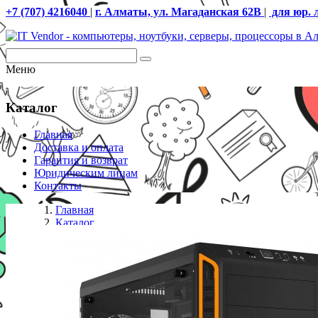
+7 (707) 4216040
|
г. Алматы, ул. Магаданская 62В
|
для юр. 
Меню
Каталог
Главная
Доставка и оплата
Гарантия и возврат
Юридическим лицам
Контакты
Главная
Каталог
Корпуса без Блока питания
Компьютерный корпус, Bequiet!, Pure Base 600 , BG