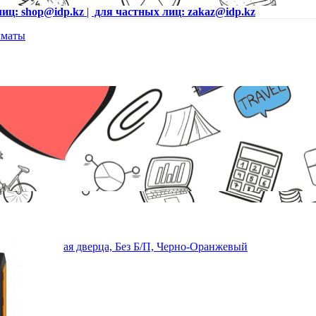
лиц: shop@idp.kz
|
для частных лиц: zakaz@idp.kz
W20, Стеклянная дверца, Без Б/П, Черно-Оранжевый