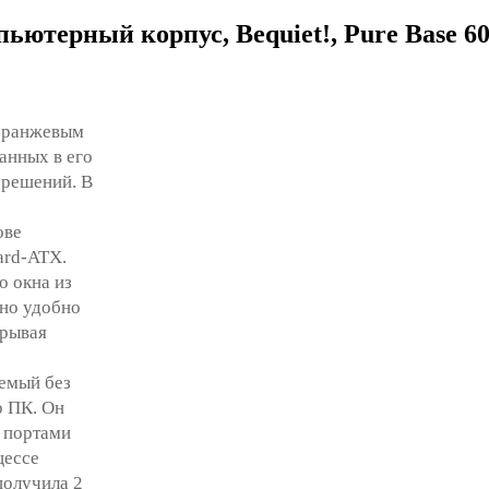
ютерный корпус, Bequiet!, Pure Base 6
-оранжевым
анных в его
 решений. В
ове
ard-ATX.
о окна из
кно удобно
крывая
емый без
о ПК. Он
и портами
цессе
получила 2