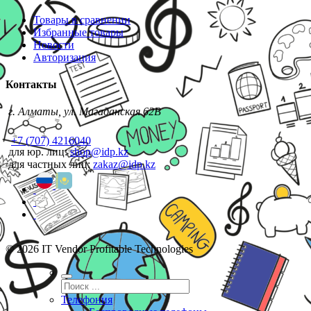
Товары в сравнении
Избранные товары
Новости
Авторизация
Контакты
г. Алматы, ул. Магаданская 62В
+7 (707) 4216040
для юр. лиц:
shop@idp.kz
для частных лиц:
zakaz@idp.kz
© 2026 IT Vendor Profitable Technologies
Телефония