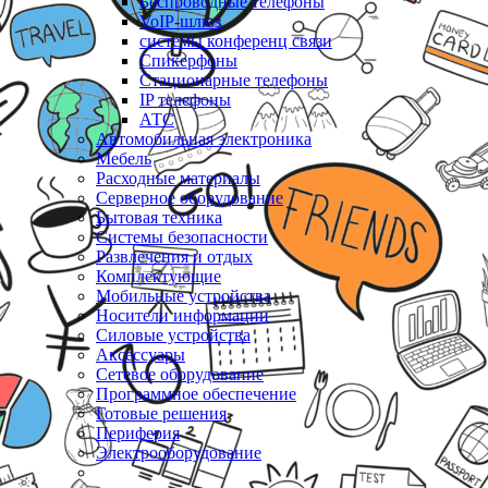
Беспроводные телефоны
VoIP-шлюз
системы конференц связи
Спикерфоны
Стационарные телефоны
IP телефоны
АТС
Автомобильная электроника
Мебель
Расходные материалы
Серверное оборудование
Бытовая техника
Системы безопасности
Развлечения и отдых
Комплектующие
Мобильные устройства
Носители информации
Силовые устройства
Аксессуары
Сетевое оборудование
Программное обеспечение
Готовые решения
Периферия
Электрооборудование