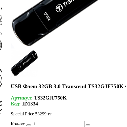
USB Флеш 32GB 3.0 Transcend TS32GJF750K 
Артикул:
TS32GJF750K
Код:
ID1334
Special Price
53299 тг
Кол-во: