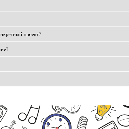
онкретный проект?
ние?