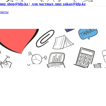
лиц: shop@idp.kz
|
для частных лиц: zakaz@idp.kz