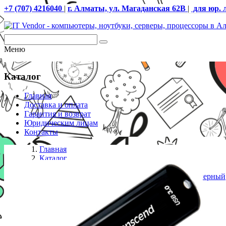
+7 (707) 4216040
|
г. Алматы, ул. Магаданская 62В
|
для юр. 
Меню
Каталог
Главная
Доставка и оплата
Гарантия и возврат
Юридическим лицам
Контакты
Главная
Каталог
USB флешки
USB Флеш 32GB 3.0 Transcend TS32GJF750K черный