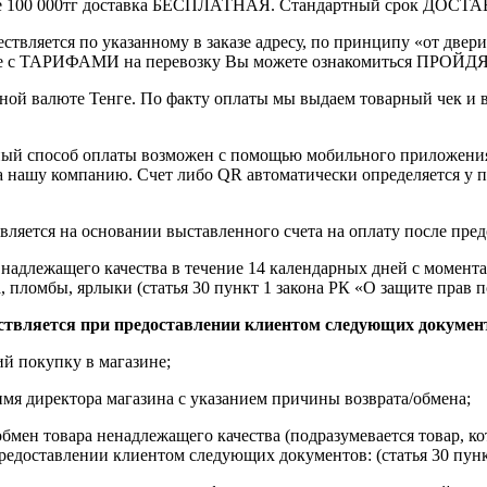
выше 100 000тг доставка БЕСПЛАТНАЯ. Стандартный срок ДОСТАВ
ствляется по указанному в заказе адресу, по принципу «от двери
 с ТАРИФАМИ на перевозку Вы можете ознакомиться ПРОЙДЯ ПО
ной валюте Тенге. По факту оплаты мы выдаем товарный чек и 
ный способ оплаты возможен с помощью мобильного приложени
на нашу компанию. Счет либо QR автоматически определяется у п
вляется на основании выставленного счета на оплату после пре
надлежащего качества в течение 14 календарных дней с момента
, пломбы, ярлыки (статья 30 пункт 1 закона РК «О защите прав п
ствляется при предоставлении клиентом следующих докумен
й покупку в магазине;
имя директора магазина с указанием причины возврата/обмена;
обмен товара ненадлежащего качества (подразумевается товар, 
редоставлении клиентом следующих документов: (статья 30 пунк