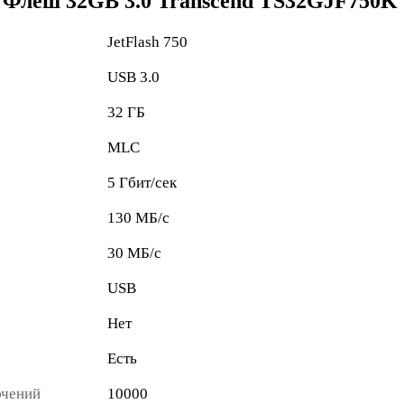
 Флеш 32GB 3.0 Transcend TS32GJF750K
JetFlash 750
USB 3.0
32 ГБ
MLC
5 Гбит/сек
130 МБ/с
30 МБ/с
USB
Нет
Есть
ючений
10000