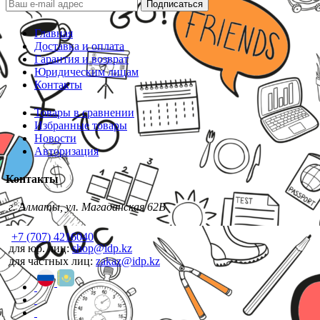
Подписаться
Главная
Доставка и оплата
Гарантия и возврат
Юридическим лицам
Контакты
Товары в сравнении
Избранные товары
Новости
Авторизация
Контакты
г. Алматы, ул. Магаданская 62В
+7 (707) 4216040
для юр. лиц:
shop@idp.kz
для частных лиц:
zakaz@idp.kz