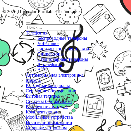
© 2026 IT Vendor Profitable Technologies
Телефония
Беспроводные телефоны
VoIP-шлюз
системы конференц связи
Спикерфоны
Стационарные телефоны
IP телефоны
АТС
Автомобильная электроника
Мебель
Расходные материалы
Серверное оборудование
Бытовая техника
Системы безопасности
Развлечения и отдых
Комплектующие
Мобильные устройства
Носители информации
Силовые устройства