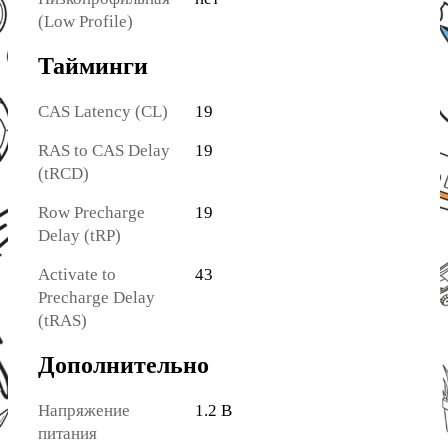
(Low Profile)
Тайминги
CAS Latency (CL)
19
RAS to CAS Delay
19
(tRCD)
Row Precharge
19
Delay (tRP)
Activate to
43
Precharge Delay
(tRAS)
Дополнительно
Напряжение
1.2 В
питания