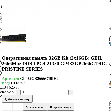
Оперативная память 32GB Kit (2x16GB) GEIL
2666Mhz DDR4 PC4-21330 GP432GB2666C19DC
PRISTINE SERIES
Артикул:
GP432GB2666C19DC
Код:
ID13292
134 625 тг
Кол-во:
Добавить в корзину
Задать вопрос
Получить скидку