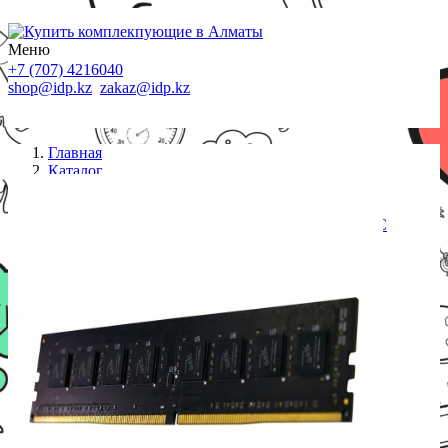
Меню
+7 (707) 4216040
shop@idp.kz
zakaz@idp.kz
Главная
Каталог
Память DDR4
Оперативная память 32GB Kit (2x16GB) GEIL
2666Mhz DDR4 PC4-21330 GP432GB2666C19DC
PRISTINE SERIES