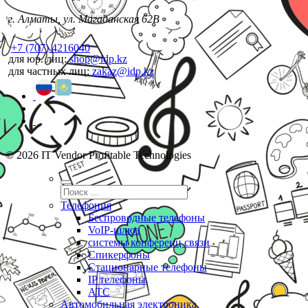
г. Алматы, ул. Магаданская 62В
+7 (707) 4216040
для юр. лиц:
shop@idp.kz
для частных лиц:
zakaz@idp.kz
© 2026 IT Vendor Profitable Technologies
Телефония
Беспроводные телефоны
VoIP-шлюз
системы конференц связи
Спикерфоны
Стационарные телефоны
IP телефоны
АТС
Автомобильная электроника