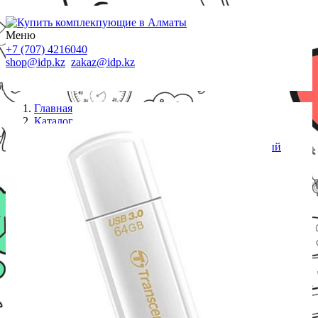
Меню
+7 (707) 4216040
shop@idp.kz
zakaz@idp.kz
Главная
Каталог
USB флешки
USB Флеш 64GB 3.0 Transcend TS64GJF730 белый