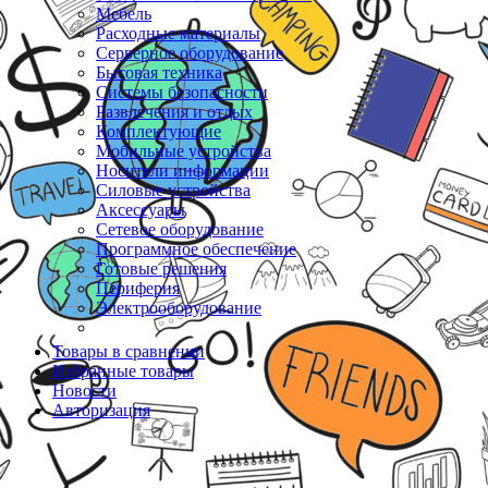
Мебель
Расходные материалы
Серверное оборудование
Бытовая техника
Системы безопасности
Развлечения и отдых
Комплектующие
Мобильные устройства
Носители информации
Силовые устройства
Аксессуары
Сетевое оборудование
Программное обеспечение
Готовые решения
Периферия
Электрооборудование
Товары в сравнении
Избранные товары
Новости
Авторизация