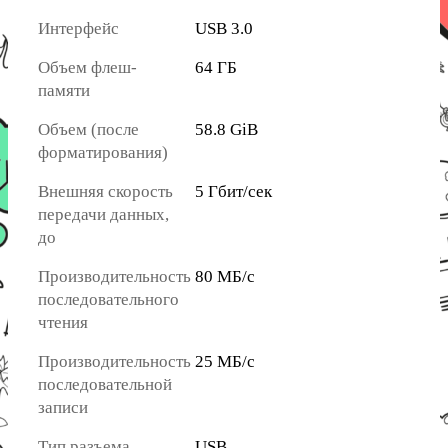
Интерфейс
USB 3.0
Объем флеш-
64 ГБ
памяти
Объем (после
58.8 GiB
форматирования)
Внешняя скорость
5 Гбит/сек
передачи данных,
до
Производительность
80 МБ/с
последовательного
чтения
Производительность
25 МБ/с
последовательной
записи
Тип разъема
USB