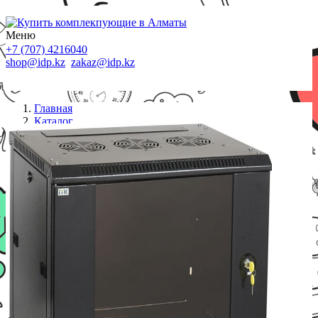
Меню
+7 (707) 4216040
shop@idp.kz
zakaz@idp.kz
Главная
Каталог
Шкафы
ITK LWR5-12U64-GF ITK Шкаф LINEA W 12U
600x450 мм дверь стекло, RAL9005