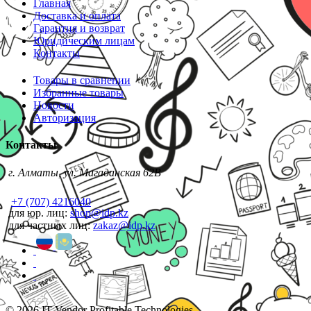
Главная
Доставка и оплата
Гарантия и возврат
Юридическим лицам
Контакты
Товары в сравнении
Избранные товары
Новости
Авторизация
Контакты
г. Алматы, ул. Магаданская 62В
+7 (707) 4216040
для юр. лиц:
shop@idp.kz
для частных лиц:
zakaz@idp.kz
© 2026 IT Vendor Profitable Technologies