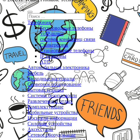
Телефония
Беспроводные телефоны
VoIP-шлюз
системы конференц связи
Спикерфоны
Стационарные телефоны
IP телефоны
АТС
Автомобильная электроника
Мебель
Расходные материалы
Серверное оборудование
Бытовая техника
Системы безопасности
Развлечения и отдых
Комплектующие
Мобильные устройства
Носители информации
Силовые устройства
Аксессуары
Сетевое оборудование