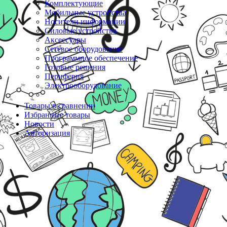
Комплектующие
Мобильные устройства
Носители информации
Силовые устройства
Аксессуары
Сетевое оборудование
Программное обеспечение
Готовые решения
Периферия
Электрооборудование
Товары в сравнении
Избранные товары
Новости
Авторизация