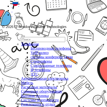
© 2026 IT Vendor Profitable Technologies
Телефония
Беспроводные телефоны
VoIP-шлюз
системы конференц связи
Спикерфоны
Стационарные телефоны
IP телефоны
АТС
Автомобильная электроника
Мебель
Расходные материалы
Серверное оборудование
Бытовая техника
Системы безопасности
Развлечения и отдых