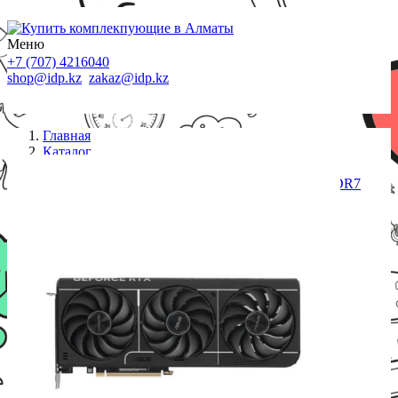
Меню
+7 (707) 4216040
shop@idp.kz
zakaz@idp.kz
Главная
Каталог
Видеокарты
ASUS Video Card NVIDIA RTX 5080 16 GB GDDR7