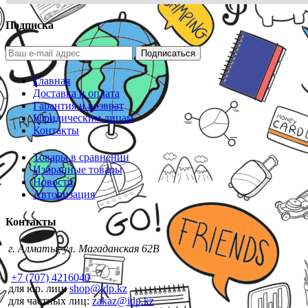
Подписка
Подписаться
Главная
Доставка и оплата
Гарантия и возврат
Юридическим лицам
Контакты
Товары в сравнении
Избранные товары
Новости
Авторизация
Контакты
г. Алматы, ул. Магаданская 62В
+7 (707) 4216040
для юр. лиц:
shop@idp.kz
для частных лиц:
zakaz@idp.kz