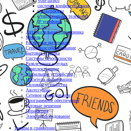
VoIP-шлюз
системы конференц связи
Спикерфоны
Стационарные телефоны
IP телефоны
АТС
Автомобильная электроника
Мебель
Расходные материалы
Серверное оборудование
Бытовая техника
Системы безопасности
Развлечения и отдых
Комплектующие
Мобильные устройства
Носители информации
Силовые устройства
Аксессуары
Сетевое оборудование
Программное обеспечение
Готовые решения
Периферия
Электрооборудование
Товары в сравнении