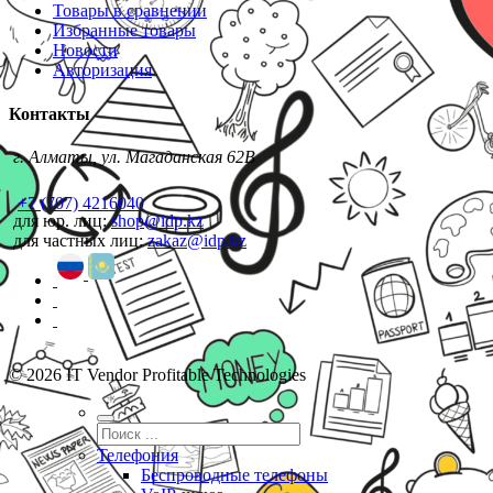
Товары в сравнении
Избранные товары
Новости
Авторизация
Контакты
г. Алматы, ул. Магаданская 62В
+7 (707) 4216040
для юр. лиц:
shop@idp.kz
для частных лиц:
zakaz@idp.kz
© 2026 IT Vendor Profitable Technologies
Телефония
Беспроводные телефоны