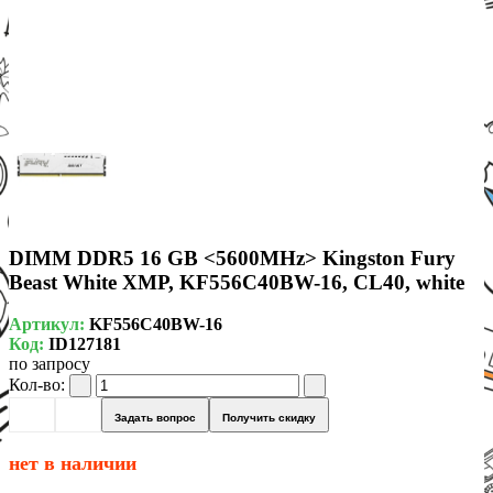
DIMM DDR5 16 GB <5600MHz> Kingston Fury
Beast White XMP, KF556C40BW-16, CL40, white
Артикул:
KF556C40BW-16
Код:
ID127181
по запросу
Кол-во:
Задать вопрос
Получить скидку
нет в наличии