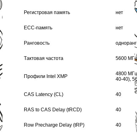
Регистровая память
нет
ECC-память
нет
Ранговость
одноранг
Тактовая частота
5600 МГ
4800 МГц 
Профили Intel XMP
40-40), 5
CAS Latency (CL)
40
RAS to CAS Delay (tRCD)
40
Row Precharge Delay (tRP)
40