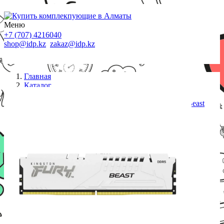
Меню
+7 (707) 4216040
shop@idp.kz
zakaz@idp.kz
Главная
Каталог
Память DDR5
DIMM DDR5 16 GB <5600MHz> Kingston Fury Beast
White XMP, KF556C40BW-16, CL40, white