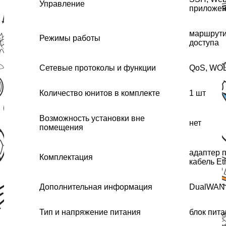
Управление
приложе
маршрутиз
Режимы работы
доступа
Сетевые протоколы и функции
QoS, WO
Количество юнитов в комплекте
1 шт
Возможность установки вне
нет
помещения
адаптер п
Комплектация
кабель Et
Дополнительная информация
DualWAN
Тип и напряжение питания
блок пит