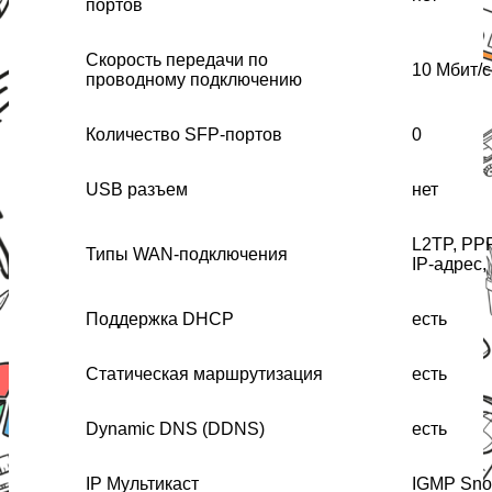
портов
Скорость передачи по
10 Мбит/с
проводному подключению
Количество SFP-портов
0
USB разъем
нет
L2TP, PP
Типы WAN-подключения
IP-адрес,
Поддержка DHCP
есть
Статическая маршрутизация
есть
Dynamic DNS (DDNS)
есть
IP Мультикаст
IGMP Sno