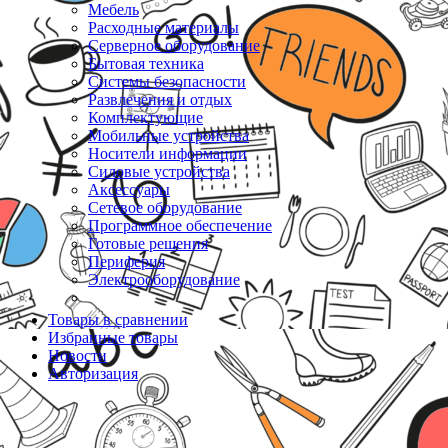
Мебель
Расходные материалы
Серверное оборудование
Бытовая техника
Системы безопасности
Развлечения и отдых
Комплектующие
Мобильные устройства
Носители информации
Силовые устройства
Аксессуары
Сетевое оборудование
Программное обеспечение
Готовые решения
Периферия
Электрооборудование
Товары в сравнении
Избранные товары
Новости
Авторизация