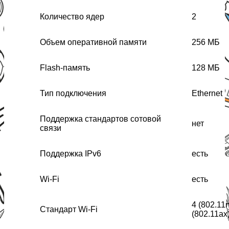
Количество ядер
2
Объем оперативной памяти
256 МБ
Flash-память
128 МБ
Тип подключения
Ethernet
Поддержка стандартов сотовой
нет
связи
Поддержка IPv6
есть
Wi-Fi
есть
4 (802.11n
Стандарт Wi-Fi
(802.11ax