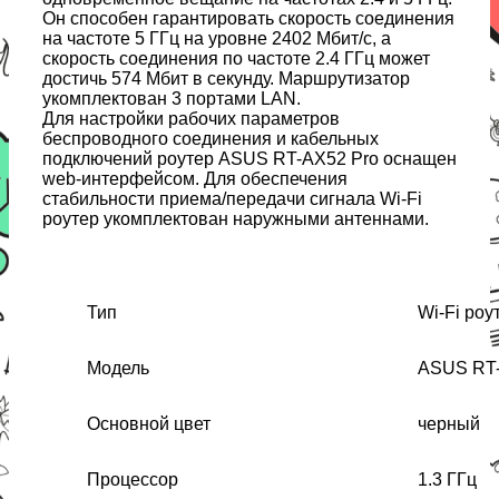
Он способен гарантировать скорость соединения
на частоте 5 ГГц на уровне 2402 Мбит/с, а
скорость соединения по частоте 2.4 ГГц может
достичь 574 Мбит в секунду. Маршрутизатор
укомплектован 3 портами LAN.
Для настройки рабочих параметров
беспроводного соединения и кабельных
подключений роутер ASUS RT-AX52 Pro оснащен
web-интерфейсом. Для обеспечения
стабильности приема/передачи сигнала Wi-Fi
роутер укомплектован наружными антеннами.
Тип
Wi-Fi роу
Модель
ASUS RT-
Основной цвет
черный
Процессор
1.3 ГГц