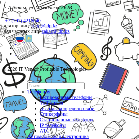
г. Алматы, ул. Магаданская 62В
+7 (707) 4216040
для юр. лиц:
shop@idp.kz
для частных лиц:
zakaz@idp.kz
© 2026 IT Vendor Profitable Technologies
Телефония
Беспроводные телефоны
VoIP-шлюз
системы конференц связи
Спикерфоны
Стационарные телефоны
IP телефоны
АТС
Автомобильная электроника