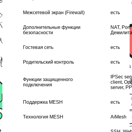
Межсетевой экран (Firewall)
есть
Дополнительные функции
NAT, Port 
безопасности
Демилита
Гостевая сеть
есть
Родительский контроль
есть
IPSec serv
Функции защищенного
client, O
подключения
server, P
Поддержка MESH
есть
Технология MESH
AiMesh
SSH, Web