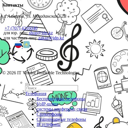
Контакты
г. Алматы, ул. Магаданская 62В
+7 (707) 4216040
для юр. лиц:
shop@idp.kz
для частных лиц:
zakaz@idp.kz
© 2026 IT Vendor Profitable Technologies
Телефония
Беспроводные телефоны
VoIP-шлюз
системы конференц связи
Спикерфоны
Стационарные телефоны
IP телефоны