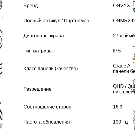
Бренд
ONVYX
Полный артикул / Партномер
ONMR292
Диагональ экрана
27 дюймо
Тип матрицы
IPS
Grade A+ 
Класс панели (качество)
панели бе
QHD / Qu
Разрешение
пикселей)
Соотношение сторон
16:9
Частота обновления
100 Гц