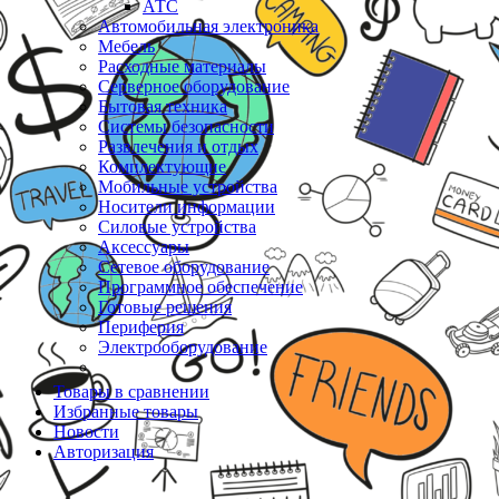
АТС
Автомобильная электроника
Мебель
Расходные материалы
Серверное оборудование
Бытовая техника
Системы безопасности
Развлечения и отдых
Комплектующие
Мобильные устройства
Носители информации
Силовые устройства
Аксессуары
Сетевое оборудование
Программное обеспечение
Готовые решения
Периферия
Электрооборудование
Товары в сравнении
Избранные товары
Новости
Авторизация