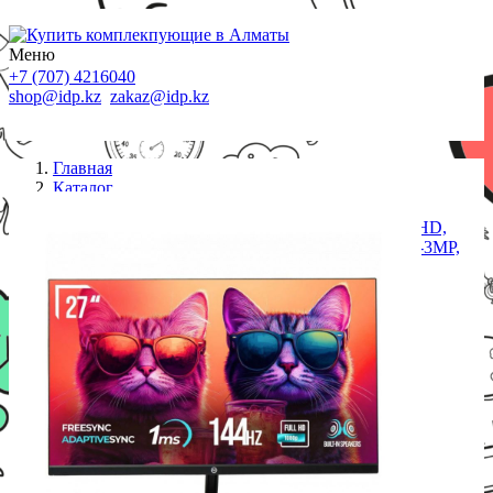
Меню
+7 (707) 4216040
shop@idp.kz
zakaz@idp.kz
Главная
Каталог
Мониторы
Монитор 27" ONVYX ONMR292K100B169F, QHD,
IPS, Grade A+, 100Hz, 300 cd/m2, HDMI/DP, Cam-3MP,
2x3W