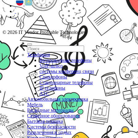
© 2026 IT Vendor Profitable Technologies
Телефония
Беспроводные телефоны
VoIP-шлюз
системы конференц связи
Спикерфоны
Стационарные телефоны
IP телефоны
АТС
Автомобильная электроника
Мебель
Расходные материалы
Серверное оборудование
Бытовая техника
Системы безопасности
Развлечения и отдых
Комплектующие