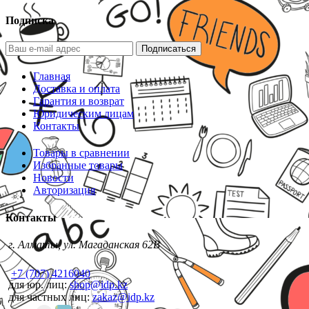
Подписка
Подписаться
Главная
Доставка и оплата
Гарантия и возврат
Юридическим лицам
Контакты
Товары в сравнении
Избранные товары
Новости
Авторизация
Контакты
г. Алматы, ул. Магаданская 62В
+7 (707) 4216040
для юр. лиц:
shop@idp.kz
для частных лиц:
zakaz@idp.kz