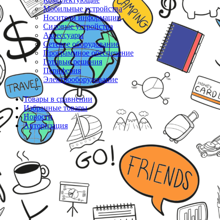
Мобильные устройства
Носители информации
Силовые устройства
Аксессуары
Сетевое оборудование
Программное обеспечение
Готовые решения
Периферия
Электрооборудование
Товары в сравнении
Избранные товары
Новости
Авторизация