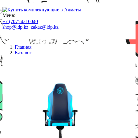
Меню
+7 (707) 4216040
shop@idp.kz
zakaz@idp.kz
Главная
Каталог
Кресла
Игровое кресло OCPC MCFC XL