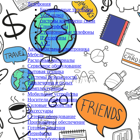
Телефония
Беспроводные телефоны
VoIP-шлюз
системы конференц связи
Спикерфоны
Стационарные телефоны
IP телефоны
АТС
Автомобильная электроника
Мебель
Расходные материалы
Серверное оборудование
Бытовая техника
Системы безопасности
Развлечения и отдых
Комплектующие
Мобильные устройства
Носители информации
Силовые устройства
Аксессуары
Сетевое оборудование
Программное обеспечение
Готовые решения
Периферия
Электрооборудование