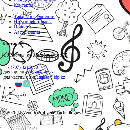
Контакты
Товары в сравнении
Избранные товары
Новости
Авторизация
Контакты
г. Алматы, ул. Магаданская 62В
+7 (707) 4216040
для юр. лиц:
shop@idp.kz
для частных лиц:
zakaz@idp.kz
© 2026 IT Vendor Profitable Technologies