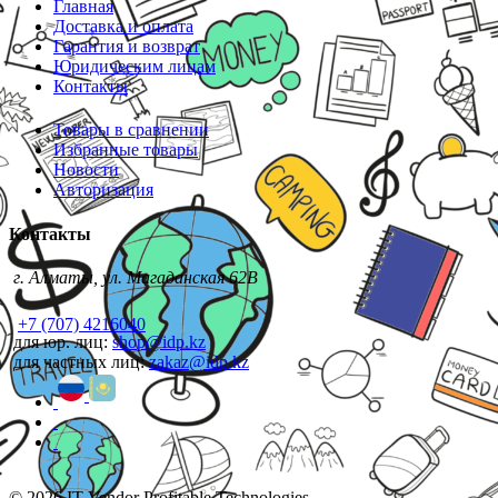
Главная
Доставка и оплата
Гарантия и возврат
Юридическим лицам
Контакты
Товары в сравнении
Избранные товары
Новости
Авторизация
Контакты
г. Алматы, ул. Магаданская 62В
+7 (707) 4216040
для юр. лиц:
shop@idp.kz
для частных лиц:
zakaz@idp.kz
© 2026 IT Vendor Profitable Technologies