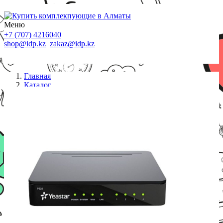
Меню
+7 (707) 4216040
shop@idp.kz
zakaz@idp.kz
Главная
Каталог
АТС
Yeastar P520 IP-телефонная станция