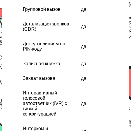
Групповой вызов
да
Детализация звонков
да
(CDR)
Доступ к линиям по
да
PIN-коду
Записная книжка
да
Захват вызова
да
Интерактивный
голосовой
автоответчик (IVR) с
да
гибкой
конфигурацией
Интерком и