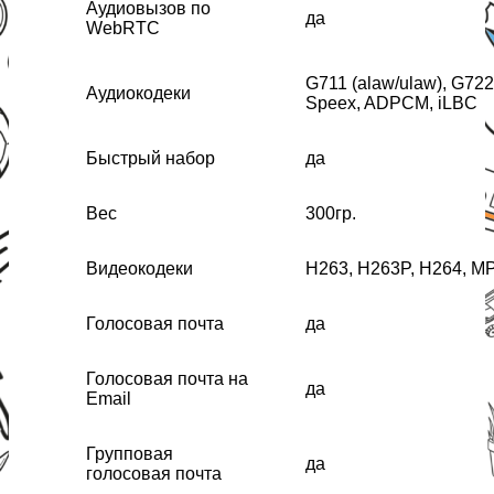
Аудиовызов по
да
WebRTC
G711 (alaw/ulaw), G72
Аудиокодеки
Speex, ADPCM, iLBC
Быстрый набор
да
Вес
300гр.
Видеокодеки
H263, H263P, H264, M
Голосовая почта
да
Голосовая почта на
да
Email
Групповая
да
голосовая почта