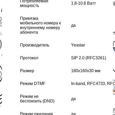
Потребляемая
1.8-10.6 Ватт
мощность
Привязка
мобильного номера к
да
внутреннему номеру
абонента
Производитель
Yeastar
Протокол
SIP 2.0 (RFC3261)
Размер
160х160х30 мм
Режим DTMF
In-band, RFC4733, RF
Режим не
да
беспокоить (DND)
Режим ожидания
да