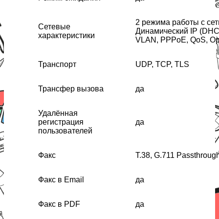
2 режима работы с сет
Сетевые
Динамический IP (DHC
характеристики
VLAN, PPPoE, QoS, O
Транспорт
UDP, TCP, TLS
Трансфер вызова
да
Удалённая
регистрация
да
пользователей
Факс
Т.38, G.711 Passthroug
Факс в Email
да
Факс в PDF
да