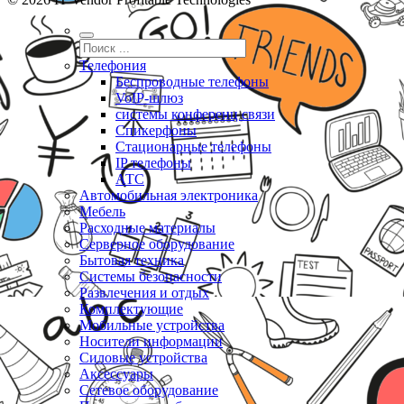
Телефония
Беспроводные телефоны
VoIP-шлюз
системы конференц связи
Спикерфоны
Стационарные телефоны
IP телефоны
АТС
Автомобильная электроника
Мебель
Расходные материалы
Серверное оборудование
Бытовая техника
Системы безопасности
Развлечения и отдых
Комплектующие
Мобильные устройства
Носители информации
Силовые устройства
Аксессуары
Сетевое оборудование