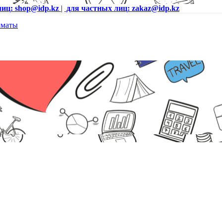
лиц: shop@idp.kz
|
для частных лиц: zakaz@idp.kz