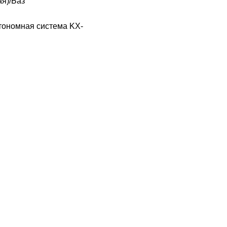
ая)/Баз
Автономная система KX-