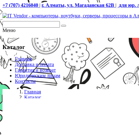
+7 (707) 4216040
|
г. Алматы, ул. Магаданская 62В
|
для юр. 
Меню
Каталог
Главная
Доставка и оплата
Гарантия и возврат
Юридическим лицам
Контакты
Главная
Каталог
АТС
KX-NS1000RU Основной блок