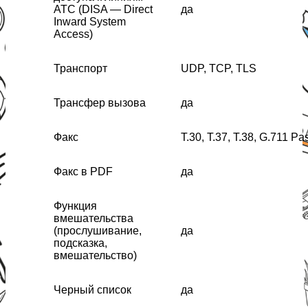
АТС (DISA — Direct
да
Inward System
Access)
Транспорт
UDP, TCP, TLS
Трансфер вызова
да
Факс
Т.30, Т.37, Т.38, G.711 P
Факс в PDF
да
Функция
вмешательства
(прослушивание,
да
подсказка,
вмешательство)
Черный список
да