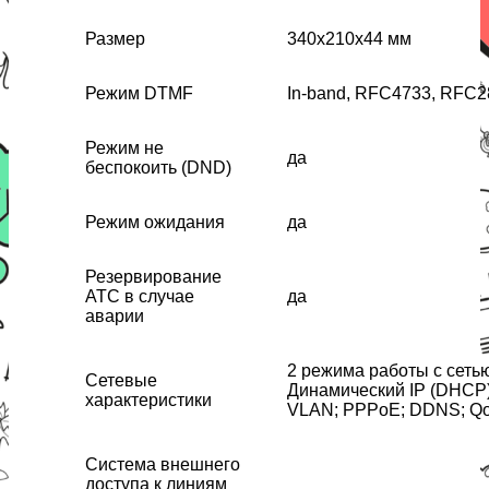
Размер
340х210х44 мм
Режим DTMF
In-band, RFC4733, RFC2
Режим не
да
беспокоить (DND)
Режим ожидания
да
Резервирование
АТС в случае
да
аварии
2 режима работы с сетью
Сетевые
Динамический IP (DHCP)
характеристики
VLAN; PPPoE; DDNS; Q
Система внешнего
доступа к линиям