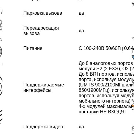
Парковка вызова
да
Переадресация
да
вызова
Питание
C 100-240В 50/60Гц 0.6A
До 8 аналоговых портов
модули S2 (2 FXS), O2 (
До 8 BRI портов, исполь
порта, используя модул
Поддерживаемые
(UMTS 900/2100МГц или
интерфейсы
850/1900МГц), использу
портов, используя моду
мобильного интернета) 
4-х модулей максимальн
поставки НЕ ВХОДЯТ!
Поддержка видео
да