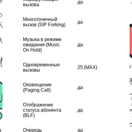
да
вызова
Многоточечный
да
вызов (SIP Forking)
Музыка в режиме
ожидания (Music
да
On Hold)
Одновременные
25 (MAX)
вызовы
Оповещение
да
(Paging Call)
Отображение
статуса абонента
да
(BLF)
Очередь
да