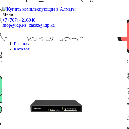
Меню
+7 (707) 4216040
shop@idp.kz
zakaz@idp.kz
Главная
Каталог
АТС
Yeastar S50 IP-телефонная станция