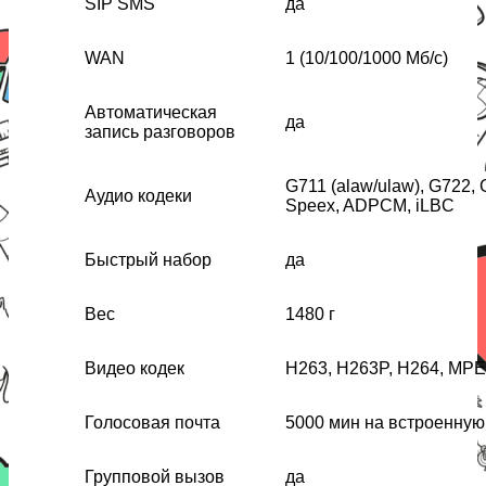
SIP SMS
да
WAN
1 (10/100/1000 Мб/с)
Автоматическая
да
запись разговоров
G711 (alaw/ulaw), G722,
Аудио кодеки
Speex, ADPCM, iLBC
Быстрый набор
да
Вес
1480 г
Видео кодек
H263, H263P, H264, MP
Голосовая почта
5000 мин на встроенную 
Групповой вызов
да