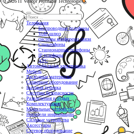
© 2026 IT Vendor Profitable Technologies
Телефония
Беспроводные телефоны
VoIP-шлюз
системы конференц связи
Спикерфоны
Стационарные телефоны
IP телефоны
АТС
Автомобильная электроника
Мебель
Расходные материалы
Серверное оборудование
Бытовая техника
Системы безопасности
Развлечения и отдых
Комплектующие
Мобильные устройства
Носители информации
Силовые устройства
Аксессуары
Сетевое оборудование