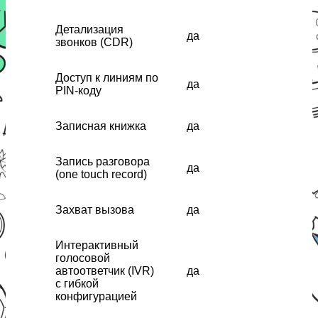
Детализация
да
звонков (CDR)
Доступ к линиям по
да
PIN-коду
Записная книжка
да
Запись разговора
да
(one touch record)
Захват вызова
да
Интерактивный
голосовой
автоответчик (IVR)
да
с гибкой
конфигурацией