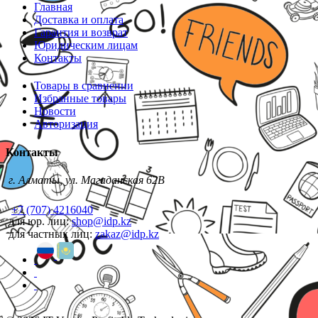
Главная
Доставка и оплата
Гарантия и возврат
Юридическим лицам
Контакты
Товары в сравнении
Избранные товары
Новости
Авторизация
Контакты
г. Алматы, ул. Магаданская 62В
+7 (707) 4216040
для юр. лиц:
shop@idp.kz
для частных лиц:
zakaz@idp.kz