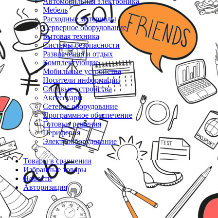
Автомобильная электроника
Мебель
Расходные материалы
Серверное оборудование
Бытовая техника
Системы безопасности
Развлечения и отдых
Комплектующие
Мобильные устройства
Носители информации
Силовые устройства
Аксессуары
Сетевое оборудование
Программное обеспечение
Готовые решения
Периферия
Электрооборудование
Товары в сравнении
Избранные товары
Новости
Авторизация