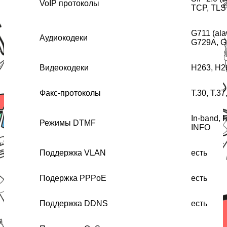
VoIP протоколы
TCP, TLS
G711 (ala
Аудиокодеки
G729A, G
Видеокодеки
H263, H2
Факс-протоколы
Т.30, Т.3
In-band,
Режимы DTMF
INFO
Поддержка VLAN
есть
Подержка PPPoE
есть
Поддержка DDNS
есть