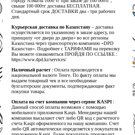
городу Алматы 1000 тг при заказе до 100 000тг ,
свыше 100 000тг доставка БЕСПЛАТНАЯ.
Стандартный срок ДОСТАВКИ два - три рабочих
дня.
Курьерская доставка по Казахстану
– доставка
осуществляется по указанному в заказе адресу, по
принципу «от двери до двери» во все регионы
Казахстана через транспортную компанию «DPD
Казахстан». Подробнее с ТАРИФАМИ на перевозку
Вы можете ознакомиться ПРОЙДЯ ПО ССЫЛКЕ :
https://www.dpd.kz/services/
Наличный расчет
: Оплата производится в
национальной валюте Тенге. По факту оплаты мы
выдаем товарный чек и все необходимые
бухгалтерские документы, подтверждающие факт
покупки товара.
Оплата на счет компании через сервис KASPI
:
Данный способ оплаты возможен с помощью
мобильного приложения Kaspi. Менеджеры нашей
компании высылают счет либо QR код с расчетного
счета Kaspi оформленного на нашу компанию. Счет
либо QR автоматически определяется у покупателя в
приложении Kaspi. Далее покупатель производит