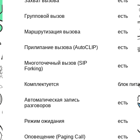
Захват вызова
есть
Групповой вызов
есть
Маршрутизация вызова
есть
Прилипание вызова (AutoCLIP)
есть
Многоточечный вызов (SIP
есть
Forking)
Комплектуется
блок пит
Автоматическая запись
есть
разговоров
Режим ожидания
есть
Оповещение (Paging Call)
есть