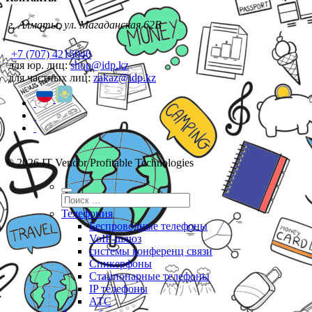
г. Алматы, ул. Магаданская 62В
+7 (707) 4216040
для юр. лиц:
shop@idp.kz
для частных лиц:
zakaz@idp.kz
© 2026 IT Vendor Profitable Technologies
Телефония
Беспроводные телефоны
VoIP-шлюз
системы конференц связи
Спикерфоны
Стационарные телефоны
IP телефоны
АТС