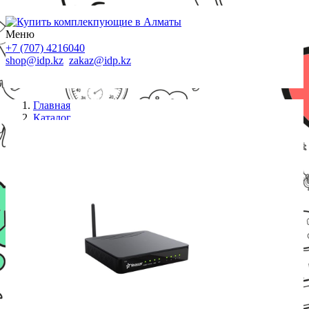
Меню
+7 (707) 4216040
shop@idp.kz
zakaz@idp.kz
Главная
Каталог
АТС
Yeastar S20 IP-телефонная станция