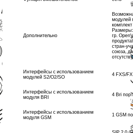
Возможна
модулей 
комплект
Размеры:
Дополнительно
гр. Open
продукта
стран-уч
союза, д
отсутству
Интерфейсы с использованием
4 FXS/FX
модулей S2/O2/SO
Интерфейсы с использованием
4 Bri пор
модуля BRI
Интерфейсы с использованием
1 GSM по
модуля GSM
SIP 2.0 (