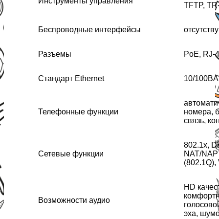
Инструменты управления
TFTP, TR
Беспроводные интерфейсы
отсутств
Разъемы
PoE, RJ-4
Стандарт Ethernet
10/100BA
автомати
Телефонные функции
номера, 
связь, к
802.1x, 
Сетевые функции
NAT/NAPT
(802.1Q),
HD качес
комфортн
Возможности аудио
голосово
эха, шум