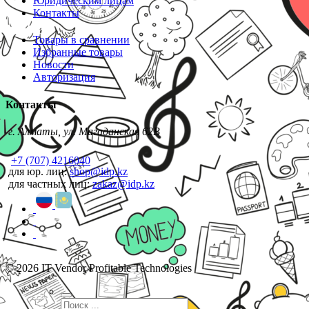
Юридическим лицам
Контакты
Товары в сравнении
Избранные товары
Новости
Авторизация
Контакты
г. Алматы, ул. Магаданская 62В
+7 (707) 4216040
для юр. лиц:
shop@idp.kz
для частных лиц:
zakaz@idp.kz
© 2026 IT Vendor Profitable Technologies