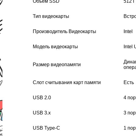
Объем SSD
512 
Тип видеокарты
Встр
Производитель Видеокарты
Intel
Модель видеокарты
Intel
Динам
Размер видеопамяти
опер
Слот считывания карт памяти
Есть
USB 2.0
4 пор
USB 3.x
3 пор
USB Type-C
1 пор