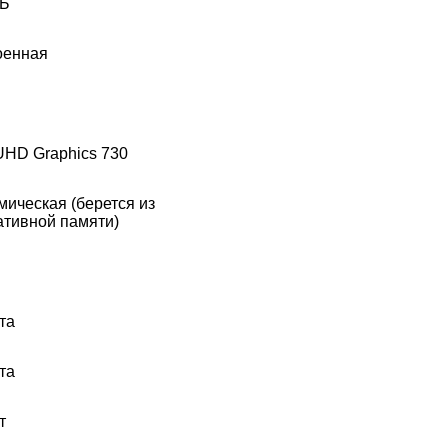
ГБ
оенная
 UHD Graphics 730
ическая (берется из
ативной памяти)
та
та
т