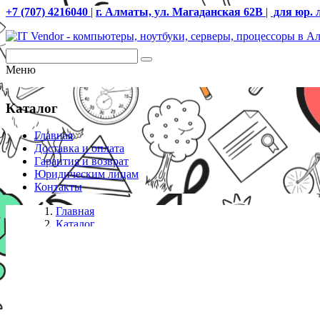
+7 (707) 4216040
|
г. Алматы, ул. Магаданская 62В
|
для юр. 
Меню
Каталог
Главная
Доставка и оплата
Гарантия и возврат
Юридическим лицам
Контакты
Главная
Каталог
Компьютеры
Dell Slim ECT1250/Core i5 14700/16GB/512GB NVM