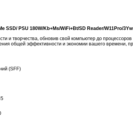
NVMe SSD/ PSU 180W/Kb+Ms/WiFi+Bt/SD Reader/W11Pro/3Y
ти и творчества, обновив свой компьютер до процессоров 
ния общей эффективности и экономии вашего времени, при
ний (SFF)
i5
0