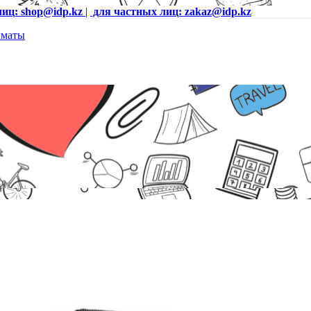
лиц: shop@idp.kz
|
для частных лиц: zakaz@idp.kz
e SSD/ PSU 180W/Kb+Ms/WiFi+Bt/SD Reader/W11Pro/3YwBs