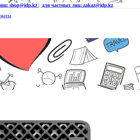
лиц: shop@idp.kz
|
для частных лиц: zakaz@idp.kz
X5060Ti W11Pro