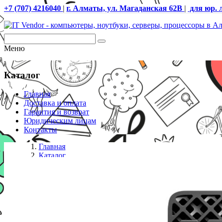
+7 (707) 4216040
|
г. Алматы, ул. Магаданская 62В
|
для юр. 
Меню
Каталог
Главная
Доставка и оплата
Гарантия и возврат
Юридическим лицам
Контакты
Главная
Каталог
Рабочие станции
HP B76QPET HP Z1 Tower G1i U9-285 32GB/1024 RT