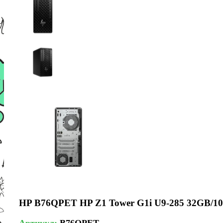
HP B76QPET HP Z1 Tower G1i U9-285 32GB/1
Артикул:
B76QPET