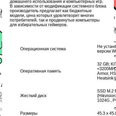
домашнего использования и компьютерных игр.
В зависимости от модификации системного блока
производитель предлагает как бюджетные
модели, цена которых удовлетворит многих
потребителей, так и продвинутые компьютеры
для избирательных геймеров.
Не устан
Операционная система
версии W
32 GB; K
<3200MHz>
Оперативная память
Armor, H
Heatsink
SSD M.2 
Жесткий диск
(Hikvisio
1024G , P
Размеры
45.3 х 45.