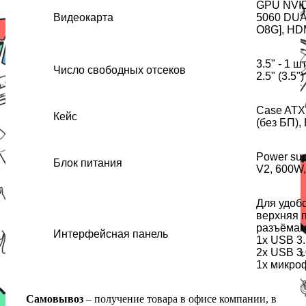
GPU NVID
Видеокарта
5060 DUA
O8G], HD
3.5" - 1 ш
Число свободных отсеков
2.5" (3.5")
Case ATX 
Кейс
(без БП),
Power su
Блок питания
V2, 600W,
Для удоб
верхняя 
разъёмам
Интерфейсная панель
1х USB 3.
2х USB 3.
1x микро
Самовывоз
– получение товара в офисе компании, в