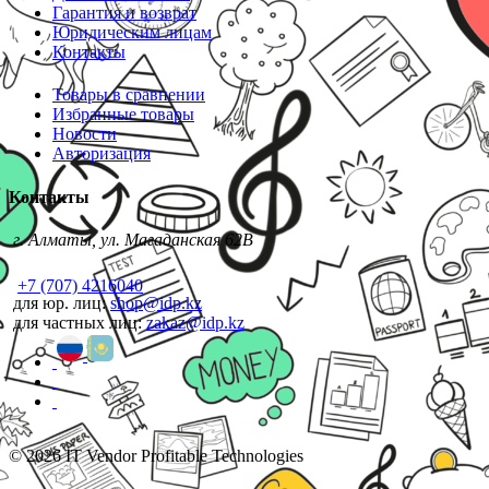
Гарантия и возврат
Юридическим лицам
Контакты
Товары в сравнении
Избранные товары
Новости
Авторизация
Контакты
г. Алматы, ул. Магаданская 62В
+7 (707) 4216040
для юр. лиц:
shop@idp.kz
для частных лиц:
zakaz@idp.kz
© 2026 IT Vendor Profitable Technologies