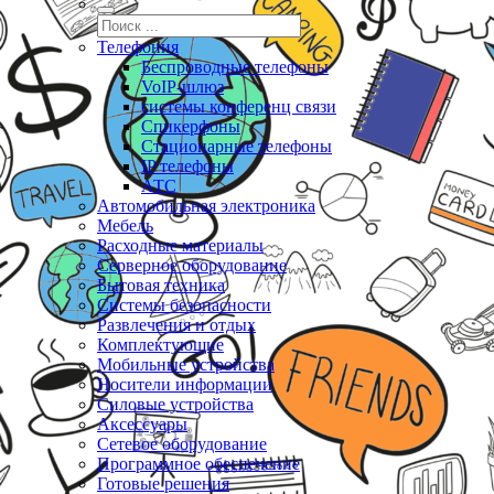
Телефония
Беспроводные телефоны
VoIP-шлюз
системы конференц связи
Спикерфоны
Стационарные телефоны
IP телефоны
АТС
Автомобильная электроника
Мебель
Расходные материалы
Серверное оборудование
Бытовая техника
Системы безопасности
Развлечения и отдых
Комплектующие
Мобильные устройства
Носители информации
Силовые устройства
Аксессуары
Сетевое оборудование
Программное обеспечение
Готовые решения