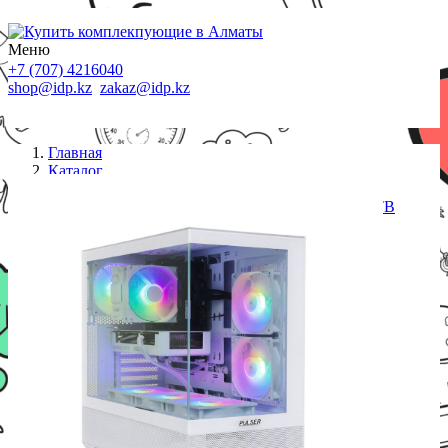
Меню
+7 (707) 4216040
shop@idp.kz
zakaz@idp.kz
Главная
Каталог
Компьютеры
Core i5-14400F-2.5GHz/B760/RAM 32GB/SSD 1TB
(M.2)/RTX5060-8GB/no DVD/600W/