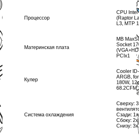
CPU Intel
Процессор
(Raptor L
L3, MTP 
MB MaxSu
Socket 17
Материнская плата
(VGA+HDM
PCIx1
Cooler ID
ARGB, fo
Кулер
180W, 12c
68.2CFM
Сверху: 3
вентилято
Система охлаждения
Сзади: 1x
Сбоку: 2x
Снизу: 3х