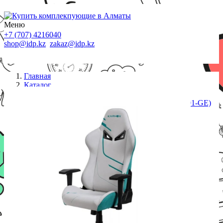
Меню
+7 (707) 4216040
shop@idp.kz
zakaz@idp.kz
Главная
Каталог
Кресла
Игровое компьютерное кресло Karnox (KX800101-GE)
HERO Genie Edition Green, <178cm, <90kg