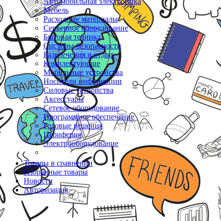
Автомобильная электроника
Мебель
Расходные материалы
Серверное оборудование
Бытовая техника
Системы безопасности
Развлечения и отдых
Комплектующие
Мобильные устройства
Носители информации
Силовые устройства
Аксессуары
Сетевое оборудование
Программное обеспечение
Готовые решения
Периферия
Электрооборудование
Товары в сравнении
Избранные товары
Новости
Авторизация