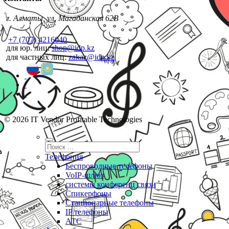
г. Алматы, ул. Магаданская 62В
+7 (707) 4216040
для юр. лиц:
shop@idp.kz
для частных лиц:
zakaz@idp.kz
© 2026 IT Vendor Profitable Technologies
Телефония
Беспроводные телефоны
VoIP-шлюз
системы конференц связи
Спикерфоны
Стационарные телефоны
IP телефоны
АТС