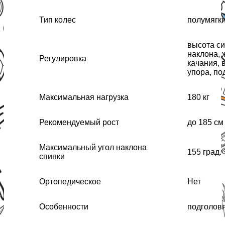
Тип колес
полумягк
высота си
наклона, 
Регулировка
качания, 
упора, по
Максимальная нагрузка
180 кг
Рекомендуемый рост
до 185 см
Максимальный угол наклона
155 град.
спинки
Ортопедическое
Нет
Особенности
подголовн