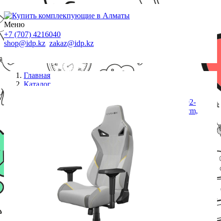
Меню
+7 (707) 4216040
shop@idp.kz
zakaz@idp.kz
Главная
Каталог
Кресла
Игровое компьютерное кресло Karnox (KX800502-
WIZARDS),LEGEND Wizards Edition, Grey,<188cm,
<100kg