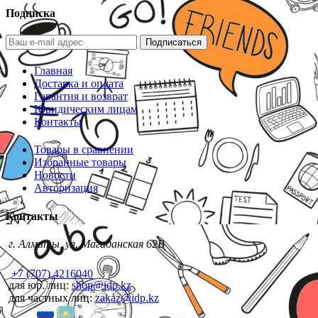
Подписка
Подписаться
Главная
Доставка и оплата
Гарантия и возврат
Юридическим лицам
Контакты
Товары в сравнении
Избранные товары
Новости
Авторизация
Контакты
г. Алматы, ул. Магаданская 62В
+7 (707) 4216040
для юр. лиц:
shop@idp.kz
для частных лиц:
zakaz@idp.kz