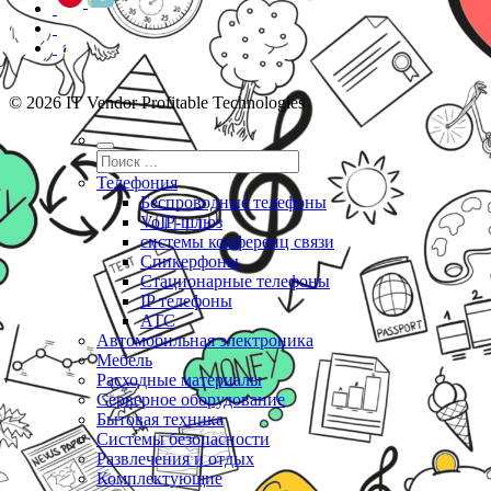
© 2026 IT Vendor Profitable Technologies
Телефония
Беспроводные телефоны
VoIP-шлюз
системы конференц связи
Спикерфоны
Стационарные телефоны
IP телефоны
АТС
Автомобильная электроника
Мебель
Расходные материалы
Серверное оборудование
Бытовая техника
Системы безопасности
Развлечения и отдых
Комплектующие