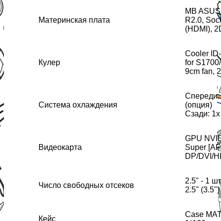
MB ASUS
Материнская плата
R2.0, Soc
(HDMI), 2
Cooler ID
Кулер
for S1700
9cm fan, 
Спереди:
Система охлаждения
(опция)
Сзади: 1x
GPU NVID
Видеокарта
Super [A
DP/DVI/H
2.5" - 1 ш
Число свободных отсеков
2.5" (3.5")
Case MATX
Кейс