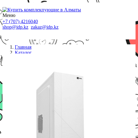
Меню
+7 (707) 4216040
shop@idp.kz
zakaz@idp.kz
Главная
Каталог
Компьютеры
Core i5-12400F-2.5GHz/H610/RAM 16GB/SSD
512GB/GTX 1650S-4Gb/no DVD/400W