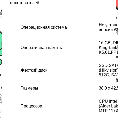
пользователей.
Не устан
Операционная система
версии W
16 GB; D
Оперативная память
KingBank, 
K5.01.FP
SSD SATA
Жесткий диск
(Hikvisio
512G, SA
Размеры
38.0 x 42.
СPU Intel
Процессор
(Alder Lak
MTP 117W