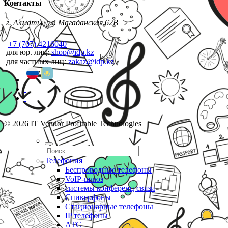
Контакты
г. Алматы, ул. Магаданская 62В
+7 (707) 4216040
для юр. лиц:
shop@idp.kz
для частных лиц:
zakaz@idp.kz
© 2026 IT Vendor Profitable Technologies
Телефония
Беспроводные телефоны
VoIP-шлюз
системы конференц связи
Спикерфоны
Стационарные телефоны
IP телефоны
АТС