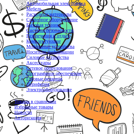
Автомобильная электроника
Мебель
Расходные материалы
Серверное оборудование
Бытовая техника
Системы безопасности
Развлечения и отдых
Комплектующие
Мобильные устройства
Носители информации
Силовые устройства
Аксессуары
Сетевое оборудование
Программное обеспечение
Готовые решения
Периферия
Электрооборудование
Товары в сравнении
Избранные товары
Новости
Авторизация