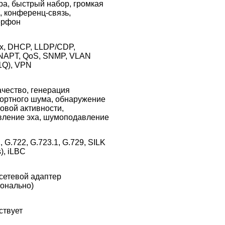
ра, быстрый набор, громкая
, конференц-связь,
ерфон
1x, DHCP, LLDP/CDP,
NAPT, QoS, SNMP, VLAN
1Q), VPN
чество, генерация
ортного шума, обнаружение
овой активности,
вление эха, шумоподавление
, G.722, G.723.1, G.729, SILK
), iLBC
сетевой адаптер
ионально)
ствует