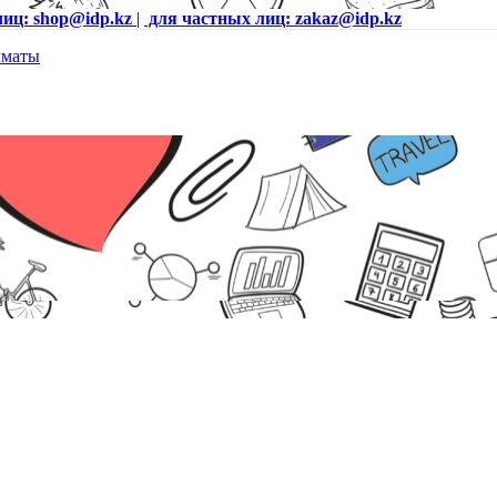
лиц: shop@idp.kz
|
для частных лиц: zakaz@idp.kz