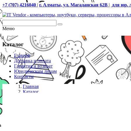
+7 (707) 4216040
|
г. Алматы, ул. Магаданская 62В
|
для юр. 
Меню
Каталог
Главная
Доставка и оплата
Гарантия и возврат
Юридическим лицам
Контакты
Главная
Каталог
IP телефоны
IP телефон Fanvil H4W белый