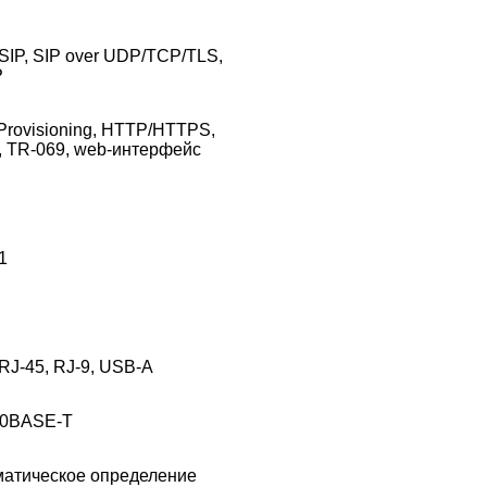
SIP, SIP over UDP/TCP/TLS,
P
Provisioning, HTTP/HTTPS,
, TR-069, web-интерфейс
1
RJ-45, RJ-9, USB-A
00BASE-T
матическое определение