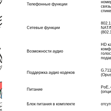
номе
Телефонные функции
связь
спик
802.
Сетевые функции
NAT/
(802.
HD ка
комф
Возможности аудио
голос
пода
G.711
Поддержка аудио кодеков
(Opus
PoE, 
Питание
(опц
Блок питания в комплекте
отсут