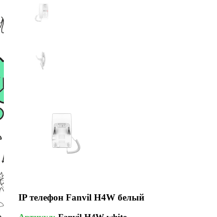
IP телефон Fanvil H4W белый
Артикул:
Fanvil H4W white