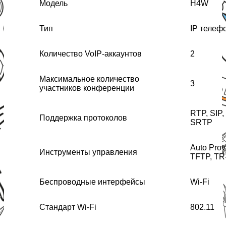
Модель
H4W
Тип
IP телеф
Количество VoIP-аккаунтов
2
Максимальное количество
3
участников конференции
RTP, SIP
Поддержка протоколов
SRTP
Auto Pro
Инструменты управления
TFTP, TR
Беспроводные интерфейсы
Wi-Fi
Стандарт Wi-Fi
802.11