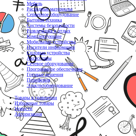
Мебель
Расходные материалы
Серверное оборудование
Бытовая техника
Системы безопасности
Развлечения и отдых
Комплектующие
Мобильные устройства
Носители информации
Силовые устройства
Аксессуары
Сетевое оборудование
Программное обеспечение
Готовые решения
Периферия
Электрооборудование
Товары в сравнении
Избранные товары
Новости
Авторизация