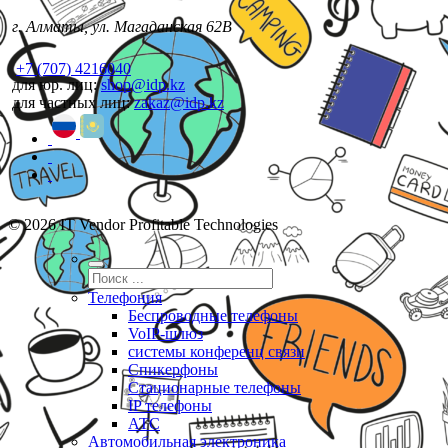
г. Алматы, ул. Магаданская 62В
+7 (707) 4216040
для юр. лиц:
shop@idp.kz
для частных лиц:
zakaz@idp.kz
© 2026 IT Vendor Profitable Technologies
Телефония
Беспроводные телефоны
VoIP-шлюз
системы конференц связи
Спикерфоны
Стационарные телефоны
IP телефоны
АТС
Автомобильная электроника