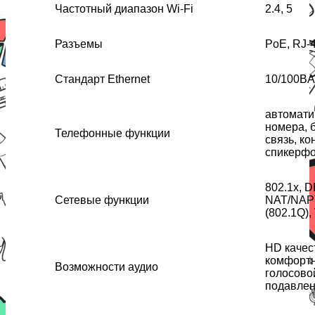
Частотный диапазон Wi-Fi
2.4, 5
Разъемы
PoE, RJ-
Стандарт Ethernet
10/100B
автомати
номера, 
Телефонные функции
связь, к
спикерф
802.1x, 
Сетевые функции
NAT/NAP
(802.1Q)
HD качес
комфортн
Возможности аудио
голосово
подавлен