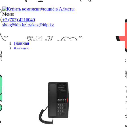
Меню
+7 (707) 4216040
shop@idp.kz
zakaz@idp.kz
Главная
Каталог
IP телефоны
IP телефон Fanvil H4W черный