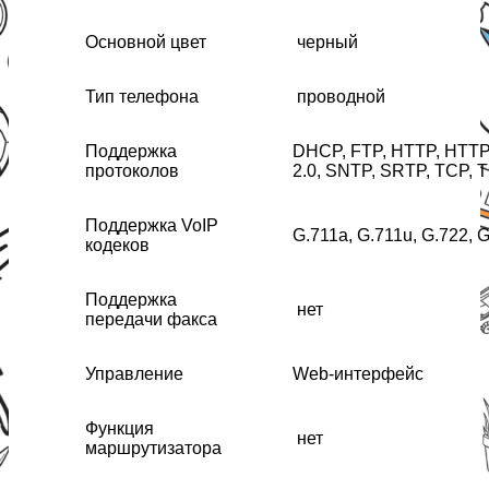
Основной цвет
черный
Тип телефона
проводной
Поддержка
DHCP, FTP, HTTP, HTTPS
протоколов
2.0, SNTP, SRTP, TCP, 
Поддержка VoIP
G.711a, G.711u, G.722, 
кодеков
Поддержка
нет
передачи факса
Управление
Web-интерфейc
Функция
нет
маршрутизатора