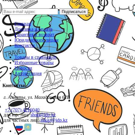
Подписаться
Главная
Доставка и оплата
Гарантия и возврат
Юридическим лицам
Контакты
Товары в сравнении
Избранные товары
Новости
Авторизация
Контакты
г. Алматы, ул. Магаданская 62В
+7 (707) 4216040
для юр. лиц:
shop@idp.kz
для частных лиц:
zakaz@idp.kz