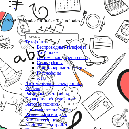
© 2026 IT Vendor Profitable Technologies
Телефония
Беспроводные телефоны
VoIP-шлюз
системы конференц связи
Спикерфоны
Стационарные телефоны
IP телефоны
АТС
Автомобильная электроника
Мебель
Расходные материалы
Серверное оборудование
Бытовая техника
Системы безопасности
Развлечения и отдых
Комплектующие
Мобильные устройства