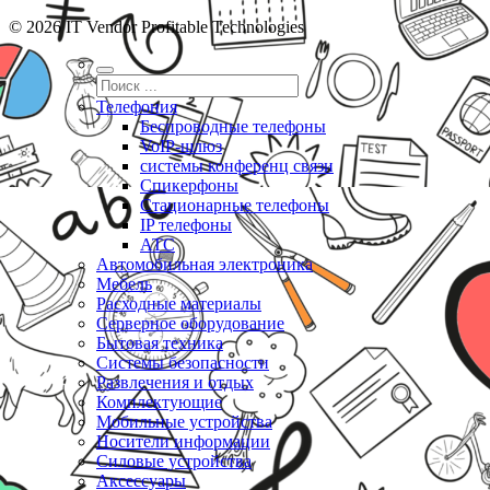
© 2026 IT Vendor Profitable Technologies
Телефония
Беспроводные телефоны
VoIP-шлюз
системы конференц связи
Спикерфоны
Стационарные телефоны
IP телефоны
АТС
Автомобильная электроника
Мебель
Расходные материалы
Серверное оборудование
Бытовая техника
Системы безопасности
Развлечения и отдых
Комплектующие
Мобильные устройства
Носители информации
Силовые устройства
Аксессуары