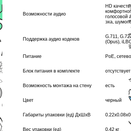
HD качеств
комфортног
Возможности аудио
голосовой 
эха, шумоп
G.711, G.72
Поддержка аудио кодеков
(Opus), iLB
Питание
PoE, сетев
Блок питания в комплекте
отсутствует
Возможность монтажа на стену
есть
Цвет
черный
Габариты упаковки (ед) ДхШхВ
0.22x0.08x0
Вес упаковки (ед)
0.42 кг