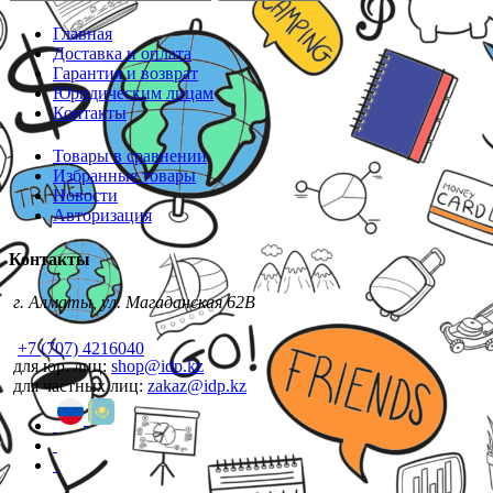
Главная
Доставка и оплата
Гарантия и возврат
Юридическим лицам
Контакты
Товары в сравнении
Избранные товары
Новости
Авторизация
Контакты
г. Алматы, ул. Магаданская 62В
+7 (707) 4216040
для юр. лиц:
shop@idp.kz
для частных лиц:
zakaz@idp.kz