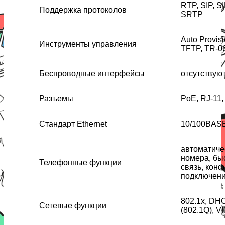
RTP, SIP, S
Поддержка протоколов
SRTP
Auto Provis
Инструменты управления
TFTP, TR-0
Беспроводные интерфейсы
отсутствую
Разъемы
PoE, RJ-11,
Стандарт Ethernet
10/100BAS
автоматиче
номера, бы
Телефонные функции
связь, конф
подключени
802.1x, DH
Сетевые функции
(802.1Q), V