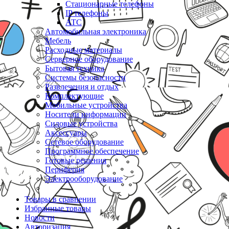
Стационарные телефоны
IP телефоны
АТС
Автомобильная электроника
Мебель
Расходные материалы
Серверное оборудование
Бытовая техника
Системы безопасности
Развлечения и отдых
Комплектующие
Мобильные устройства
Носители информации
Силовые устройства
Аксессуары
Сетевое оборудование
Программное обеспечение
Готовые решения
Периферия
Электрооборудование
Товары в сравнении
Избранные товары
Новости
Авторизация