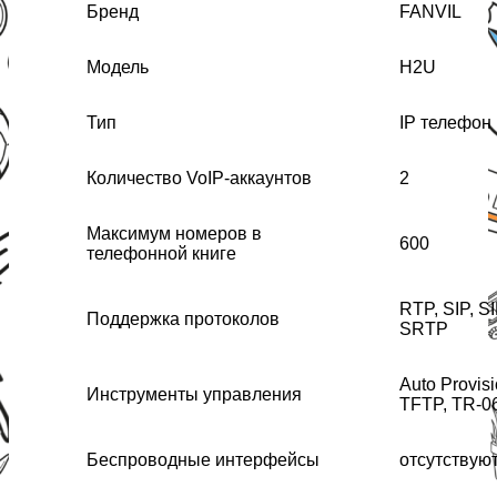
Бренд
FANVIL
Модель
H2U
Тип
IP телефон
Количество VoIP-аккаунтов
2
Максимум номеров в
600
телефонной книге
RTP, SIP, S
Поддержка протоколов
SRTP
Auto Provis
Инструменты управления
TFTP, TR-0
Беспроводные интерфейсы
отсутствую