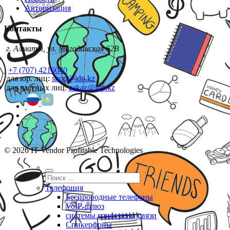
Авторизация
Контакты
г. Алматы, ул. Магаданская 62В
+7 (707) 4216040
для юр. лиц:
shop@idp.kz
для частных лиц:
zakaz@idp.kz
© 2026 IT Vendor Profitable Technologies
Телефония
Беспроводные телефоны
VoIP-шлюз
системы конференц связи
Спикерфоны