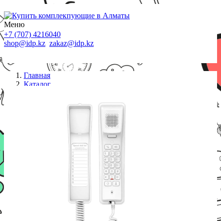
Меню
+7 (707) 4216040
shop@idp.kz
zakaz@idp.kz
Главная
Каталог
IP телефоны
IP телефон Fanvil H2U (белый)