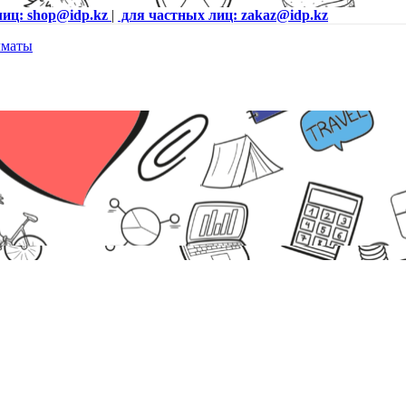
лиц: shop@idp.kz
|
для частных лиц: zakaz@idp.kz
ANASONIC