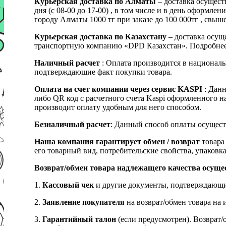
Курьерская доставка по Алматы
– доставка осущест
дня (с 08-00 до 17-00) , в том числе и в день оформ
городу Алматы 1000 тг при заказе до 100 000тг , с
Курьерская доставка по Казахстану
– доставка осуще
транспортную компанию «DPD Казахстан». Подробнее
Наличный расчет
: Оплата производится в националь
подтверждающие факт покупки товара.
Оплата на счет компании через сервис KASPI
: Дан
либо QR код с расчетного счета Kaspi оформленного 
производит оплату удобным для него способом.
Безналичный расчет
: Данный способ оплаты осущест
Наша компания гарантирует обмен / возврат
товара 
его товарный вид, потребительские свойства, упаковка
Возврат/обмен товара надлежащего качества осуще
1.
Кассовый чек
и другие документы, подтверждающи
2.
Заявление покупателя
на возврат/обмен товара на 
3.
Гарантийный талон
(если предусмотрен). Возврат/