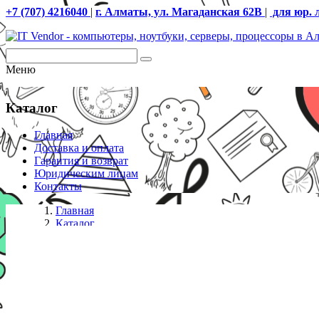
+7 (707) 4216040
|
г. Алматы, ул. Магаданская 62В
|
для юр. 
Меню
Каталог
Главная
Доставка и оплата
Гарантия и возврат
Юридическим лицам
Контакты
Главная
Каталог
IP телефоны
KX-AT7730RU Системный аналоговый телефон P