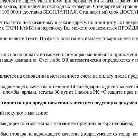
вляется по адресу указанному при оформлении заказа, заранее ог
ления заказа, при наличии свободных курьеров. Стандартный сро
выше 100 000тг доставка БЕСПЛАТНАЯ. Стандартный срок ДОСТАВ
ствляется по указанному в заказе адресу, по принципу «от двери
 с ТАРИФАМИ на перевозку Вы можете ознакомиться ПРОЙДЯ ПО
ной валюте Тенге. По факту оплаты мы выдаем товарный чек и 
ный способ оплаты возможен с помощью мобильного приложени
на нашу компанию. Счет либо QR автоматически определяется у п
вляется на основании выставленного счета на оплату после пре
надлежащего качества в течение 14 календарных дней с момента
, пломбы, ярлыки (статья 30 пункт 1 закона РК «О защите прав п
ствляется при предоставлении клиентом следующих докумен
й покупку в магазине;
имя директора магазина с указанием причины возврата/обмена;
обмен товара ненадлежащего качества (подразумевается товар, 