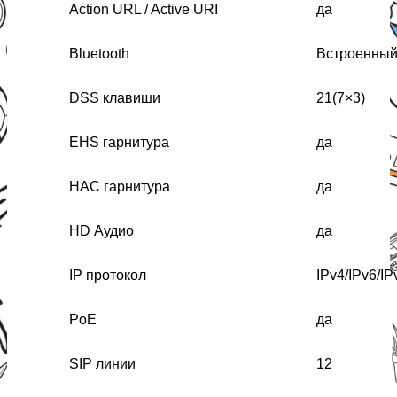
Action URL / Active URI
да
Bluetooth
Встроенный 
DSS клавиши
21(7×3)
EHS гарнитура
да
HAC гарнитура
да
HD Аудио
да
IP протокол
IPv4/IPv6/I
PoE
да
SIP линии
12