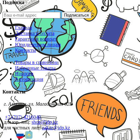
Подписка
Подписаться
Главная
Доставка и оплата
Гарантия и возврат
Юридическим лицам
Контакты
Товары в сравнении
Избранные товары
Новости
Авторизация
Контакты
г. Алматы, ул. Магаданская 62В
+7 (707) 4216040
для юр. лиц:
shop@idp.kz
для частных лиц:
zakaz@idp.kz