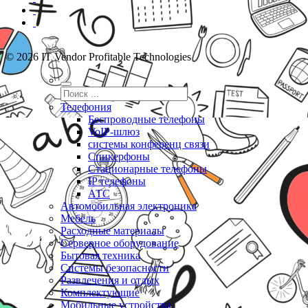
© 2026 IT Vendor Profitable Technologies
Телефония
Беспроводные телефоны
VoIP-шлюз
системы конференц связи
Спикерфоны
Стационарные телефоны
IP телефоны
АТС
Автомобильная электроника
Мебель
Расходные материалы
Серверное оборудование
Бытовая техника
Системы безопасности
Развлечения и отдых
Комплектующие
Мобильные устройства