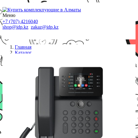
Меню
+7 (707) 4216040
shop@idp.kz
zakaz@idp.kz
Главная
Каталог
IP телефоны
IP телефон Fanvil V64