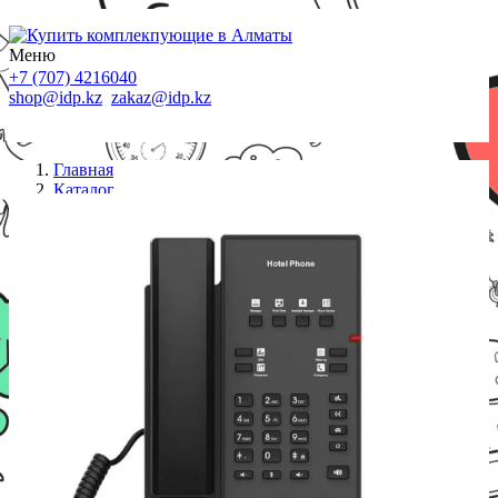
Меню
+7 (707) 4216040
shop@idp.kz
zakaz@idp.kz
Главная
Каталог
IP телефоны
IP телефон Fanvil H1-2 Wire