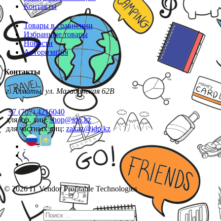
Контакты
Товары в сравнении
Избранные товары
Новости
Авторизация
Контакты
г. Алматы, ул. Магаданская 62В
+7 (707) 4216040
для юр. лиц:
shop@idp.kz
для частных лиц:
zakaz@idp.kz
© 2026 IT Vendor Profitable Technologies