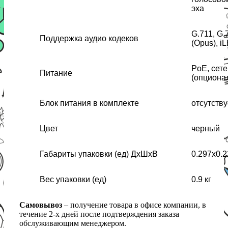
эха
G.711, G.
Поддержка аудио кодеков
(Opus), i
PoE, сет
Питание
(опциона
Блок питания в комплекте
отсутству
Цвет
черный
Габариты упаковки (ед) ДхШхВ
0.297x0.2
Вес упаковки (ед)
0.9 кг
Самовывоз
– получение товара в офисе компании, в
течение 2-х дней после подтверждения заказа
обслуживающим менеджером.