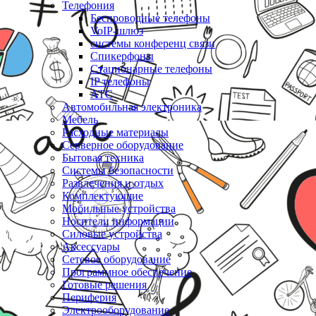
Телефония
Беспроводные телефоны
VoIP-шлюз
системы конференц связи
Спикерфоны
Стационарные телефоны
IP телефоны
АТС
Автомобильная электроника
Мебель
Расходные материалы
Серверное оборудование
Бытовая техника
Системы безопасности
Развлечения и отдых
Комплектующие
Мобильные устройства
Носители информации
Силовые устройства
Аксессуары
Сетевое оборудование
Программное обеспечение
Готовые решения
Периферия
Электрооборудование