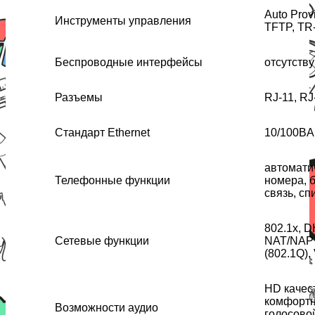
Auto Prov
Инструменты управления
TFTP, TR
Беспроводные интерфейсы
отсутств
Разъемы
RJ-11, RJ
Стандарт Ethernet
10/100BA
автомати
Телефонные функции
номера, 
связь, с
802.1x, 
Сетевые функции
NAT/NAPT
(802.1Q),
HD качес
комфортн
Возможности аудио
голосово