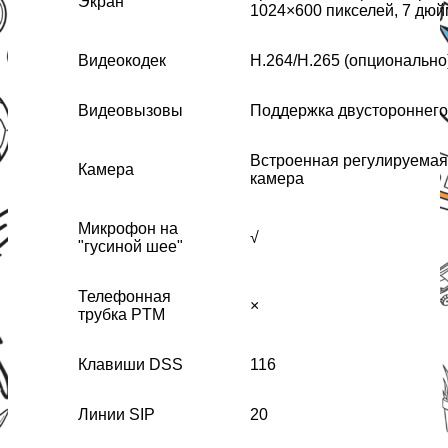
Экран
1024×600 пикселей, 7 дю
Видеокодек
H.264/H.265 (опционально
Видеовызовы
Поддержка двустороннег
Встроенная регулируемая
Камера
камера
Микрофон на
√
"гусиной шее"
Телефонная
×
трубка PTM
Клавиши DSS
116
Линии SIP
20