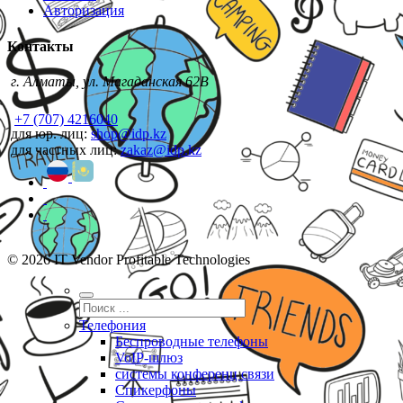
Авторизация
Контакты
г. Алматы, ул. Магаданская 62В
+7 (707) 4216040
для юр. лиц:
shop@idp.kz
для частных лиц:
zakaz@idp.kz
© 2026 IT Vendor Profitable Technologies
Телефония
Беспроводные телефоны
VoIP-шлюз
системы конференц связи
Спикерфоны