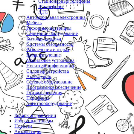
Стационарные телефоны
IP телефоны
АТС
Автомобильная электроника
Мебель
Расходные материалы
Серверное оборудование
Бытовая техника
Системы безопасности
Развлечения и отдых
Комплектующие
Мобильные устройства
Носители информации
Силовые устройства
Аксессуары
Сетевое оборудование
Программное обеспечение
Готовые решения
Периферия
Электрооборудование
Товары в сравнении
Избранные товары
Новости
Авторизация