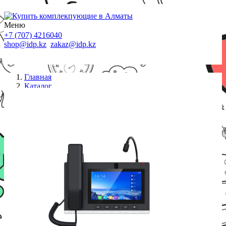
Меню
+7 (707) 4216040
shop@idp.kz
zakaz@idp.kz
Главная
Каталог
IP телефоны
IP телефон Fanvil A308I