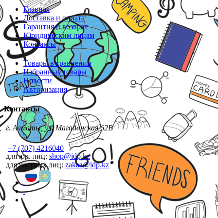
Главная
Доставка и оплата
Гарантия и возврат
Юридическим лицам
Контакты
Товары в сравнении
Избранные товары
Новости
Авторизация
Контакты
г. Алматы, ул. Магаданская 62В
+7 (707) 4216040
для юр. лиц:
shop@idp.kz
для частных лиц:
zakaz@idp.kz