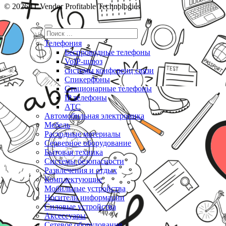
© 2026 IT Vendor Profitable Technologies
Телефония
Беспроводные телефоны
VoIP-шлюз
системы конференц связи
Спикерфоны
Стационарные телефоны
IP телефоны
АТС
Автомобильная электроника
Мебель
Расходные материалы
Серверное оборудование
Бытовая техника
Системы безопасности
Развлечения и отдых
Комплектующие
Мобильные устройства
Носители информации
Силовые устройства
Аксессуары
Сетевое оборудование