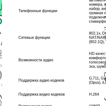
автомати
номера, 
набор, в
Телефонные функции
громкая с
подключе
спикерф
802.1x, 
Сетевые функции
NAT/NAPT
(802.1Q),
HD качес
комфортн
Возможности аудио
голосово
эха, шум
G.711, G.
Поддержка аудио кодеков
(Opus), i
Поддержка видео кодеков
H.264