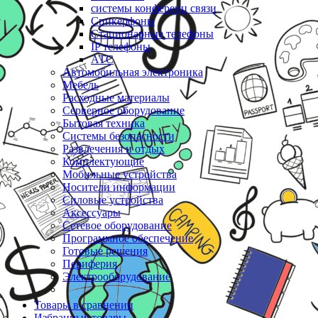
системы конференц связи
Спикерфоны
Стационарные телефоны
IP телефоны
АТС
Автомобильная электроника
Мебель
Расходные материалы
Серверное оборудование
Бытовая техника
Системы безопасности
Развлечения и отдых
Комплектующие
Мобильные устройства
Носители информации
Силовые устройства
Аксессуары
Сетевое оборудование
Программное обеспечение
Готовые решения
Периферия
Электрооборудование
Товары в сравнении
Избранные товары