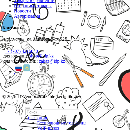
Товары в сравнении
Избранные товары
Новости
Авторизация
Контакты
г. Алматы, ул. Магаданская 62В
+7 (707) 4216040
для юр. лиц:
shop@idp.kz
для частных лиц:
zakaz@idp.kz
© 2026 IT Vendor Profitable Technologies
Телефония
Беспроводные телефоны
VoIP-шлюз