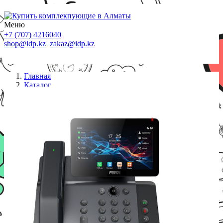
Меню
+7 (707) 4216040
shop@idp.kz
zakaz@idp.kz
Главная
Каталог
IP телефоны
IP телефон Fanvil V66 Pro