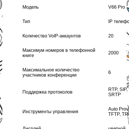
Модель
V66 Pro
Тип
IP телеф
Количество VoIP-аккаунтов
20
Максимум номеров в телефонной
2000
книге
Максимальное количество
6
участников конференции
RTP, SIP,
Поддержка протоколов
SRTP
Auto Prov
Инструменты управления
TFTP, TR
Дисплей
цветной