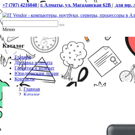
+7 (707) 4216040
|
г. Алматы, ул. Магаданская 62В
|
для юр. 
Меню
Каталог
Главная
Доставка и оплата
Гарантия и возврат
Юридическим лицам
Контакты
Главная
Каталог
IP телефоны
IP телефон Fanvil V61G