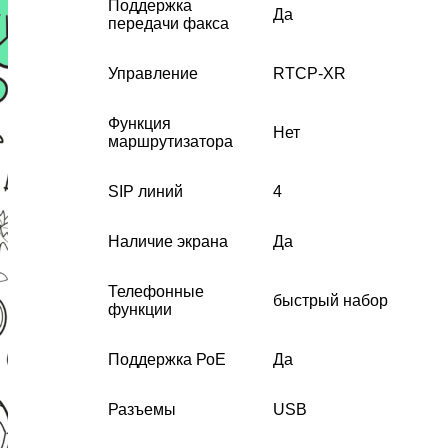
Поддержка
Да
передачи факса
Управление
RTCP-XR
Функция
Нет
маршрутизатора
SIP линий
4
Наличие экрана
Да
Телефонные
быстрый набор
функции
Поддержка РоЕ
Да
Разъемы
USB