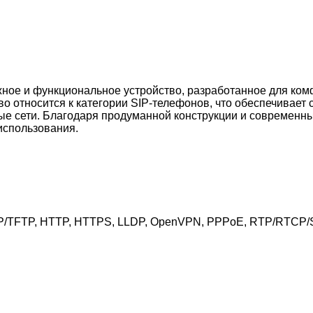
жное и функциональное устройство, разработанное для ком
тво относится к категории SIP-телефонов, что обеспечива
ные сети. Благодаря продуманной конструкции и современны
использования.
TP/TFTP, HTTP, HTTPS, LLDP, OpenVPN, PPPoE, RTP/RTCP/S