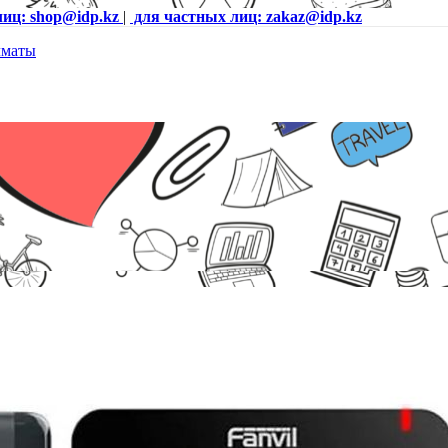
лиц: shop@idp.kz
|
для частных лиц: zakaz@idp.kz