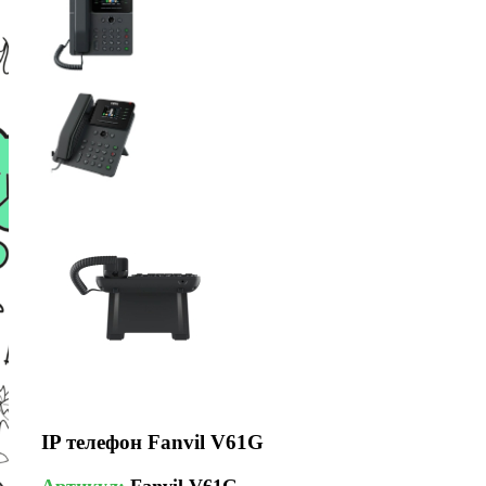
IP телефон Fanvil V61G
Артикул:
Fanvil V61G