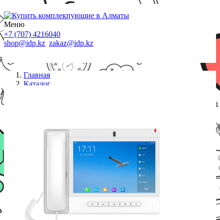
Меню
+7 (707) 4216040
shop@idp.kz
zakaz@idp.kz
Главная
Каталог
IP телефоны
IP телефон FANVIL A320 (белый)