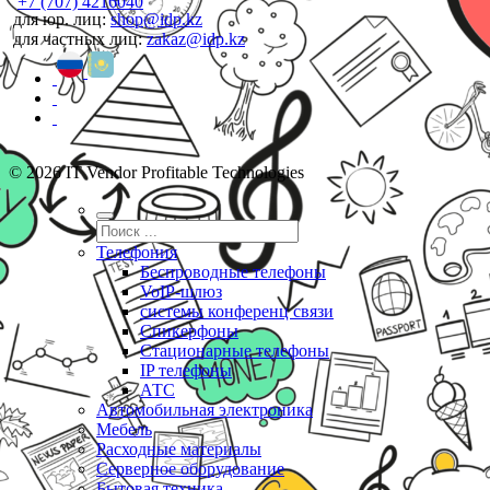
+7 (707) 4216040
для юр. лиц:
shop@idp.kz
для частных лиц:
zakaz@idp.kz
© 2026 IT Vendor Profitable Technologies
Телефония
Беспроводные телефоны
VoIP-шлюз
системы конференц связи
Спикерфоны
Стационарные телефоны
IP телефоны
АТС
Автомобильная электроника
Мебель
Расходные материалы
Серверное оборудование
Бытовая техника