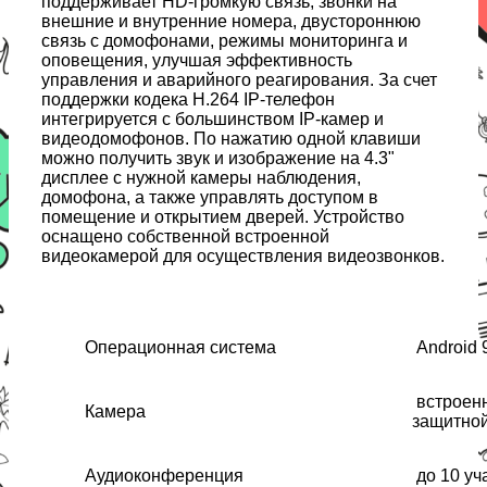
поддерживает HD-громкую связь, звонки на
внешние и внутренние номера, двустороннюю
связь с домофонами, режимы мониторинга и
оповещения, улучшая эффективность
управления и аварийного реагирования. За счет
поддержки кодека H.264 IP-телефон
интегрируется с большинством IP-камер и
видеодомофонов. По нажатию одной клавиши
можно получить звук и изображение на 4.3"
дисплее с нужной камеры наблюдения,
домофона, а также управлять доступом в
помещение и открытием дверей. Устройство
оснащено собственной встроенной
видеокамерой для осуществления видеозвонков.
Операционная система
Android 
встроенн
Камера
защитно
Аудиоконференция
до 10 уч