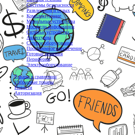
Системы безопасности
Развлечения и отдых
Комплектующие
Мобильные устройства
Носители информации
Силовые устройства
Аксессуары
Сетевое оборудование
Программное обеспечение
Готовые решения
Периферия
Электрооборудование
Товары в сравнении
Избранные товары
Новости
Авторизация