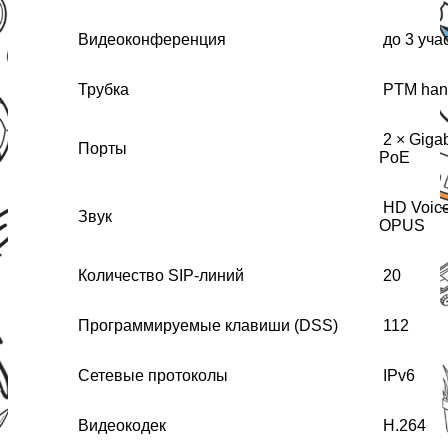
Видеоконференция
до 3 уча
Трубка
PTM han
2 × Gigab
Порты
PoE
HD Voice
Звук
OPUS
Количество SIP-линий
20
Программируемые клавиши (DSS)
112
Сетевые протоколы
IPv6
Видеокодек
H.264