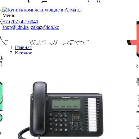
Меню
+7 (707) 4216040
shop@idp.kz
zakaz@idp.kz
Главная
Каталог
IP телефоны
KX-NT546RU-B IP телефон