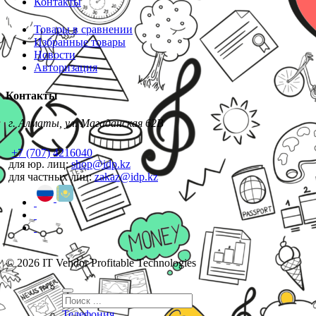
Контакты
Товары в сравнении
Избранные товары
Новости
Авторизация
Контакты
г. Алматы, ул. Магаданская 62В
+7 (707) 4216040
для юр. лиц:
shop@idp.kz
для частных лиц:
zakaz@idp.kz
© 2026 IT Vendor Profitable Technologies
Телефония