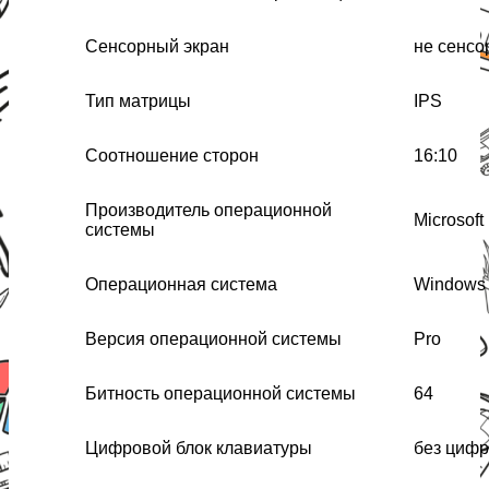
Сенсорный экран
не сенс
Тип матрицы
IPS
Соотношение сторон
16:10
Производитель операционной
Microsoft
системы
Операционная система
Windows
Версия операционной системы
Pro
Битность операционной системы
64
Цифровой блок клавиатуры
без цифр