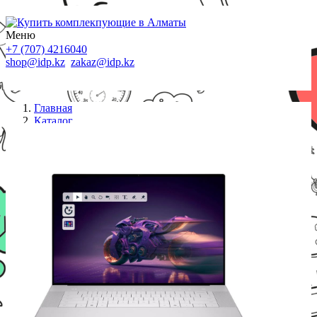
Меню
+7 (707) 4216040
shop@idp.kz
zakaz@idp.kz
Главная
Каталог
Ноутбуки
Ноутбук Dell 16 Premium (DA16250) (210-
BRTS_DA16250_ARLH_003)