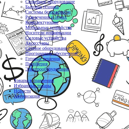
Серверное оборудование
Бытовая техника
Системы безопасности
Развлечения и отдых
Комплектующие
Мобильные устройства
Носители информации
Силовые устройства
Аксессуары
Сетевое оборудование
Программное обеспечение
Готовые решения
Периферия
Электрооборудование
Товары в сравнении
Избранные товары
Новости
Авторизация