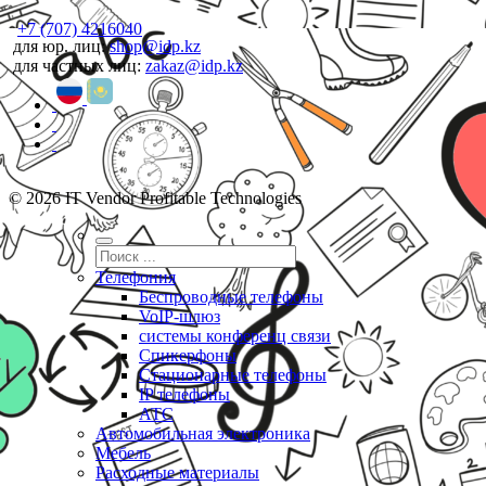
+7 (707) 4216040
для юр. лиц:
shop@idp.kz
для частных лиц:
zakaz@idp.kz
© 2026 IT Vendor Profitable Technologies
Телефония
Беспроводные телефоны
VoIP-шлюз
системы конференц связи
Спикерфоны
Стационарные телефоны
IP телефоны
АТС
Автомобильная электроника
Мебель
Расходные материалы