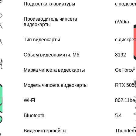
Подсветка клавиатуры
с подсве
Производитель чипсета
nVidia
видеокарты
Тип видеокарты
с дискре
Объем видеопамяти, Мб
8192
Марка чипсета видеокарты
GeForce
Модель чипсета видеокарты
RTX 505
Wi-Fi
802.11be
Bluetooth
5.4
Видеоинтерфейсы
Thunderb