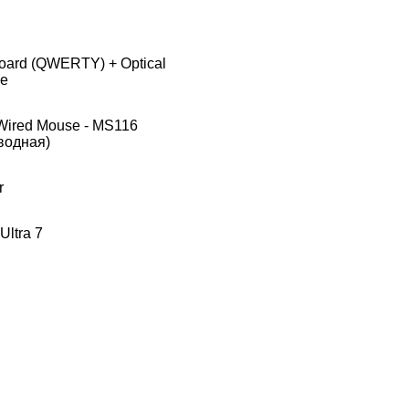
oard (QWERTY) + Optical
e
 Wired Mouse - MS116
водная)
r
Ultra 7