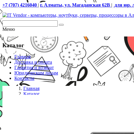
+7 (707) 4216040
|
г. Алматы, ул. Магаданская 62В
|
для юр. 
Меню
Каталог
Главная
Доставка и оплата
Гарантия и возврат
Юридическим лицам
Контакты
Главная
Каталог
Компьютеры
Компьютер Dell Pro Tower QCT1250 (210-BPRW_B