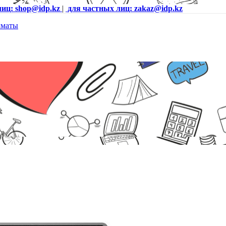
лиц: shop@idp.kz
|
для частных лиц: zakaz@idp.kz
TO110_QCT1250_EMEA)