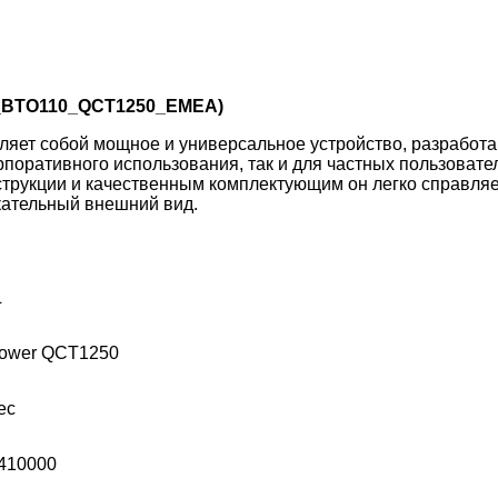
W_BTO110_QCT1250_EMEA)
вляет собой мощное и универсальное устройство, разрабо
рпоративного использования, так и для частных пользовате
трукции и качественным комплектующим он легко справляет
кательный внешний вид.
L
Tower QCT1250
ес
410000