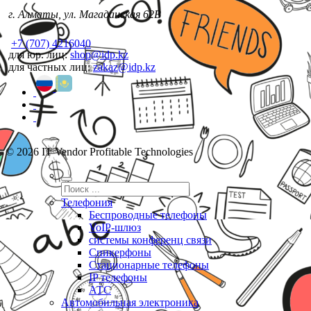
г. Алматы, ул. Магаданская 62В
+7 (707) 4216040
для юр. лиц:
shop@idp.kz
для частных лиц:
zakaz@idp.kz
© 2026 IT Vendor Profitable Technologies
Телефония
Беспроводные телефоны
VoIP-шлюз
системы конференц связи
Спикерфоны
Стационарные телефоны
IP телефоны
АТС
Автомобильная электроника