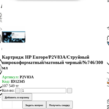
Картридж HP Europe/P2V83A/Струйный
широкоформатный/матовый черный/№746/300
мл
Артикул:
P2V83A
Код:
ID12345
107 549 тг
Кол-во:
Добавить в корзину
Задать вопрос
Получить скидку