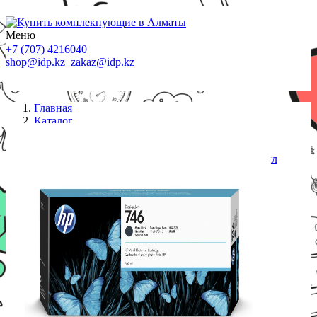
Меню
+7 (707) 4216040
shop@idp.kz
zakaz@idp.kz
Главная
Каталог
Картриджи HP
Картридж HP Europe/P2V83A/Струйный
широкоформатный/матовый черный/№746/300 мл