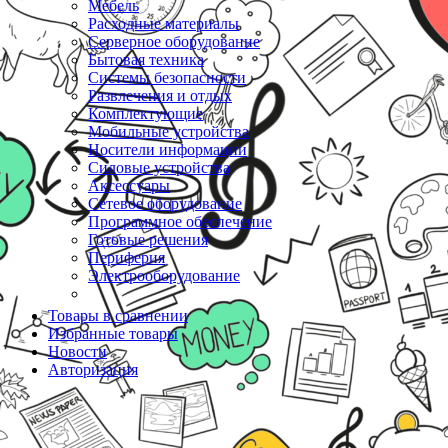
Мебель
Расходные материалы
Серверное оборудование
Бытовая техника
Системы безопасности
Развлечения и отдых
Комплектующие
Мобильные устройства
Носители информации
Силовые устройства
Аксессуары
Сетевое оборудование
Программное обеспечение
Готовые решения
Периферия
Электрооборудование
Товары в сравнении
Избранные товары
Новости
Авторизация