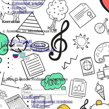
Избранные товары
Новости
Авторизация
Контакты
г. Алматы, ул. Магаданская 62В
+7 (707) 4216040
для юр. лиц:
shop@idp.kz
для частных лиц:
zakaz@idp.kz
© 2026 IT Vendor Profitable Technologies
Телефония
Беспроводные телефоны
VoIP-шлюз