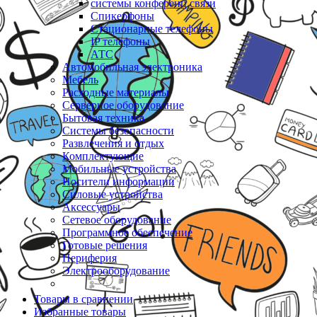
системы конференц связи
Спикерфоны
Стационарные телефоны
IP телефоны
АТС
Автомобильная электроника
Мебель
Расходные материалы
Серверное оборудование
Бытовая техника
Системы безопасности
Развлечения и отдых
Комплектующие
Мобильные устройства
Носители информации
Силовые устройства
Аксессуары
Сетевое оборудование
Программное обеспечение
Готовые решения
Периферия
Электрооборудование
Товары в сравнении
Избранные товары